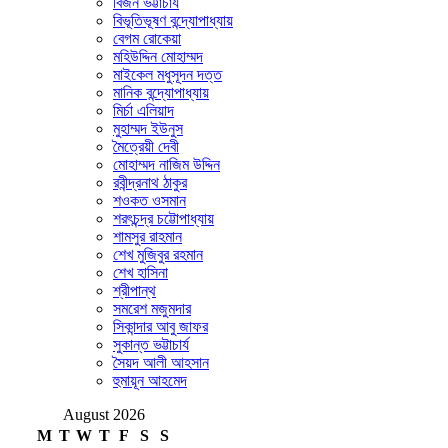
বিজন ভট্টাচার্য
বিভূতিভূষণ বন্দ্যোপাধ্যায়
বেগম রোকেয়া
মহিউদ্দিন মোহাম্মদ
মাইকেল মধুসূদন দত্ত
মানিক বন্দ্যোপাধ্যায়
মির্চা এলিয়াদ
মুহাম্মদ ইউনুস
মৈত্রেয়ী দেবী
মোহাম্মদ নাজিম উদ্দিন
রবীন্দ্রনাথ ঠাকুর
শওকত ওসমান
শরৎচন্দ্র চট্টোপাধ্যায়
শামসুর রাহমান
শেখ মুজিবুর রহমান
শেখ হাসিনা
শ্রীপান্থ
সমরেশ মজুমদার
সিকান্দার আবু জাফর
সুকান্ত ভট্টাচার্য
সৈয়দ আলী আহসান
হুমায়ূন আহমেদ
August 2026
M
T
W
T
F
S
S