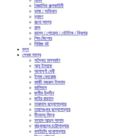
বিবিধ
বৈজ্ঞানিক কল্পকাহিনী
ভাষা / অভিধান
ভ্রমণ
রচনা সমগ্র
রম্য
রহস্য / গোয়েন্দা / ভৌতিক / থ্রিলার
শিশু-কিশোর
সিরিজ বই
ব্লগ
লেখক সমগ্র
অদ্বৈত মল্লবর্মণ
আবু ইসহাক
আশাপূর্ণা দেবী
ইলমা বেহরোজ
কাজী নজরুল ইসলাম
কালিদাস
জসীম উদ্‌দীন
জহির রায়হান
তারাদাস বন্দ্যোপাধ্যায়
তারাশঙ্কর বন্দ্যোপাধ্যায়
দীনবন্ধু মিত্র
ফাহাম আব্দুস সালাম
বঙ্কিমচন্দ্র চট্টোপাধ্যায়
বলাইচাঁদ মুখোপাধ্যায়