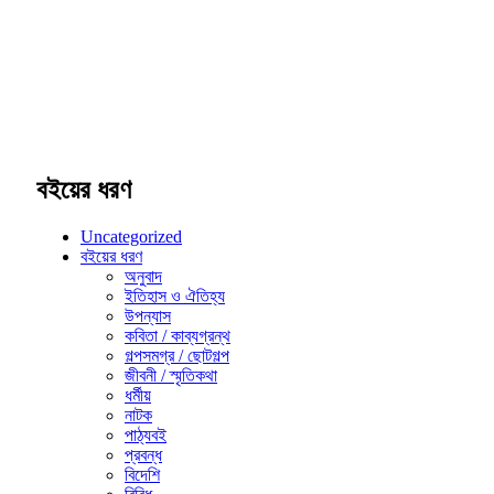
বইয়ের ধরণ
Uncategorized
বইয়ের ধরণ
অনুবাদ
ইতিহাস ও ঐতিহ্য
উপন্যাস
কবিতা / কাব্যগ্রন্থ
গল্পসমগ্র / ছোটগল্প
জীবনী / স্মৃতিকথা
ধর্মীয়
নাটক
পাঠ্যবই
প্রবন্ধ
বিদেশি