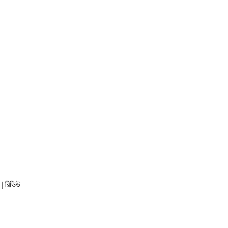
F | রিভিউ