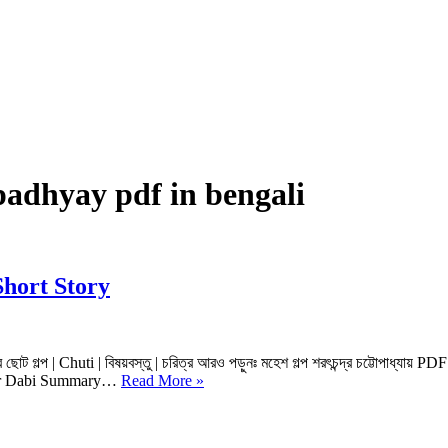
padhyay pdf in bengali
ir Short Story
রের ছোট গল্প | Chuti | বিষয়বস্তু | চরিত্র আরও পড়ুনঃ মহেশ গল্প শরৎচন্দ্র চট্টোপাধ্যায় PD
মন্দির
ather Dabi Summary…
Read More »
গল্প
শরৎচন্দ্র
চট্টোপাধ্যায়