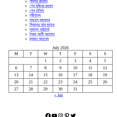
শামসুর রাহমান
শেখ মুজিবুর রহমান
শেখ হাসিনা
শ্রীপান্থ
সমরেশ মজুমদার
সিকান্দার আবু জাফর
সুকান্ত ভট্টাচার্য
সৈয়দ আলী আহসান
হুমায়ূন আহমেদ
July 2026
M
T
W
T
F
S
S
1
2
3
4
5
6
7
8
9
10
11
12
13
14
15
16
17
18
19
20
21
22
23
24
25
26
27
28
29
30
31
« Jan
Facebook
YouTube
Instagram
Pinterest
Twitter