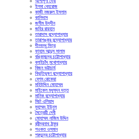
আশাপূর্ণা দেবী
ইলমা বেহরোজ
কাজী নজরুল ইসলাম
কালিদাস
জসীম উদ্‌দীন
জহির রায়হান
তারাদাস বন্দ্যোপাধ্যায়
তারাশঙ্কর বন্দ্যোপাধ্যায়
দীনবন্ধু মিত্র
ফাহাম আব্দুস সালাম
বঙ্কিমচন্দ্র চট্টোপাধ্যায়
বলাইচাঁদ মুখোপাধ্যায়
বিজন ভট্টাচার্য
বিভূতিভূষণ বন্দ্যোপাধ্যায়
বেগম রোকেয়া
মহিউদ্দিন মোহাম্মদ
মাইকেল মধুসূদন দত্ত
মানিক বন্দ্যোপাধ্যায়
মির্চা এলিয়াদ
মুহাম্মদ ইউনুস
মৈত্রেয়ী দেবী
মোহাম্মদ নাজিম উদ্দিন
রবীন্দ্রনাথ ঠাকুর
শওকত ওসমান
শরৎচন্দ্র চট্টোপাধ্যায়