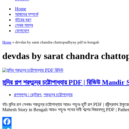
Home
আমাদের সম্পর্কে
বইয়ের ধরণ
লেখক সমগ্র
যোগাযোগ
Home
»
devdas by sarat chandra chattopadhyay pdf in bengali
devdas by sarat chandra chatto
মন্দির গল্প শরৎচন্দ্র চট্টোপাধ্যায় PDF | রিভিউ Mand
গল্পসমগ্র / ছোটগল্প
,
শরৎচন্দ্র চট্টোপাধ্যায়
বইঃ মন্দির গল্প লেখকঃ শরৎচন্দ্র চট্টোপাধ্যায় আরও পড়ুনঃ ছুটি গল্প PDF | রবীন্দ্রনাথ ঠাকু
Mahesh Story in Bengali আরও পড়ুনঃ পথের দাবী গল্পের বিষয়বস্তু PDF | P