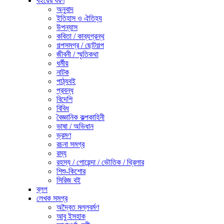
বইয়ের ধরণ
অনুবাদ
ইতিহাস ও ঐতিহ্য
উপন্যাস
কবিতা / কাব্যগ্রন্থ
গল্পসমগ্র / ছোটগল্প
জীবনী / স্মৃতিকথা
ধর্মীয়
নাটক
পাঠ্যবই
প্রবন্ধ
বিদেশি
বিবিধ
বৈজ্ঞানিক কল্পকাহিনী
ভাষা / অভিধান
ভ্রমণ
রচনা সমগ্র
রম্য
রহস্য / গোয়েন্দা / ভৌতিক / থ্রিলার
শিশু-কিশোর
সিরিজ বই
ব্লগ
লেখক সমগ্র
অদ্বৈত মল্লবর্মণ
আবু ইসহাক