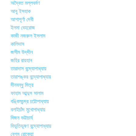
অদ্বৈত মল্লবর্মণ
আবু ইসহাক
আশাপূর্ণা দেবী
ইলমা বেহরোজ
কাজী নজরুল ইসলাম
কালিদাস
জসীম উদ্‌দীন
জহির রায়হান
তারাদাস বন্দ্যোপাধ্যায়
তারাশঙ্কর বন্দ্যোপাধ্যায়
দীনবন্ধু মিত্র
ফাহাম আব্দুস সালাম
বঙ্কিমচন্দ্র চট্টোপাধ্যায়
বলাইচাঁদ মুখোপাধ্যায়
বিজন ভট্টাচার্য
বিভূতিভূষণ বন্দ্যোপাধ্যায়
বেগম রোকেয়া