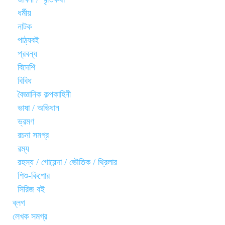
ধর্মীয়
নাটক
পাঠ্যবই
প্রবন্ধ
বিদেশি
বিবিধ
বৈজ্ঞানিক কল্পকাহিনী
ভাষা / অভিধান
ভ্রমণ
রচনা সমগ্র
রম্য
রহস্য / গোয়েন্দা / ভৌতিক / থ্রিলার
শিশু-কিশোর
সিরিজ বই
ব্লগ
লেখক সমগ্র