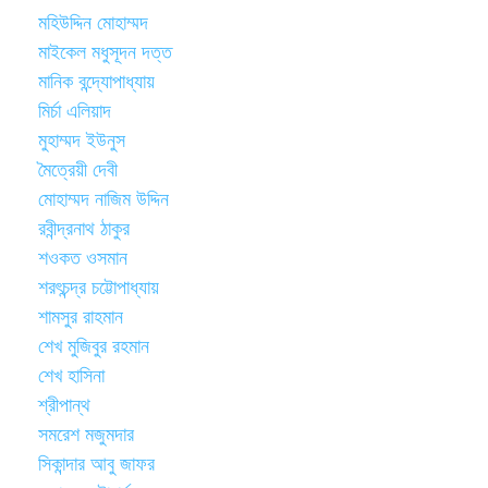
মহিউদ্দিন মোহাম্মদ
মাইকেল মধুসূদন দত্ত
মানিক বন্দ্যোপাধ্যায়
মির্চা এলিয়াদ
মুহাম্মদ ইউনুস
মৈত্রেয়ী দেবী
মোহাম্মদ নাজিম উদ্দিন
রবীন্দ্রনাথ ঠাকুর
শওকত ওসমান
শরৎচন্দ্র চট্টোপাধ্যায়
শামসুর রাহমান
শেখ মুজিবুর রহমান
শেখ হাসিনা
শ্রীপান্থ
সমরেশ মজুমদার
সিকান্দার আবু জাফর