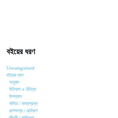
বইয়ের ধরণ
Uncategorized
বইয়ের ধরণ
অনুবাদ
ইতিহাস ও ঐতিহ্য
উপন্যাস
কবিতা / কাব্যগ্রন্থ
গল্পসমগ্র / ছোটগল্প
জীবনী / স্মৃতিকথা