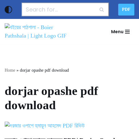
PDF
Skip
to
Menu
content
Home
»
dorjar opashe pdf download
dorjar opashe pdf
download