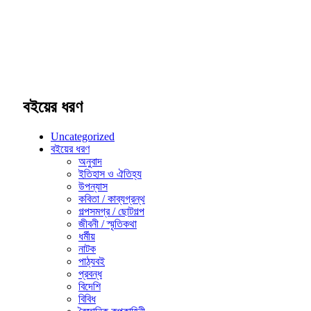
বইয়ের ধরণ
Uncategorized
বইয়ের ধরণ
অনুবাদ
ইতিহাস ও ঐতিহ্য
উপন্যাস
কবিতা / কাব্যগ্রন্থ
গল্পসমগ্র / ছোটগল্প
জীবনী / স্মৃতিকথা
ধর্মীয়
নাটক
পাঠ্যবই
প্রবন্ধ
বিদেশি
বিবিধ