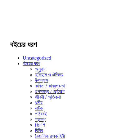
বইয়ের ধরণ
Uncategorized
বইয়ের ধরণ
অনুবাদ
ইতিহাস ও ঐতিহ্য
উপন্যাস
কবিতা / কাব্যগ্রন্থ
গল্পসমগ্র / ছোটগল্প
জীবনী / স্মৃতিকথা
ধর্মীয়
নাটক
পাঠ্যবই
প্রবন্ধ
বিদেশি
বিবিধ
বৈজ্ঞানিক কল্পকাহিনী