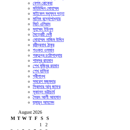
বেগম রোকেয়া
মহিউদ্দিন মোহাম্মদ
মাইকেল মধুসূদন দত্ত
মানিক বন্দ্যোপাধ্যায়
মির্চা এলিয়াদ
মুহাম্মদ ইউনুস
মৈত্রেয়ী দেবী
মোহাম্মদ নাজিম উদ্দিন
রবীন্দ্রনাথ ঠাকুর
শওকত ওসমান
শরৎচন্দ্র চট্টোপাধ্যায়
শামসুর রাহমান
শেখ মুজিবুর রহমান
শেখ হাসিনা
শ্রীপান্থ
সমরেশ মজুমদার
সিকান্দার আবু জাফর
সুকান্ত ভট্টাচার্য
সৈয়দ আলী আহসান
হুমায়ূন আহমেদ
August 2026
M
T
W
T
F
S
S
1
2