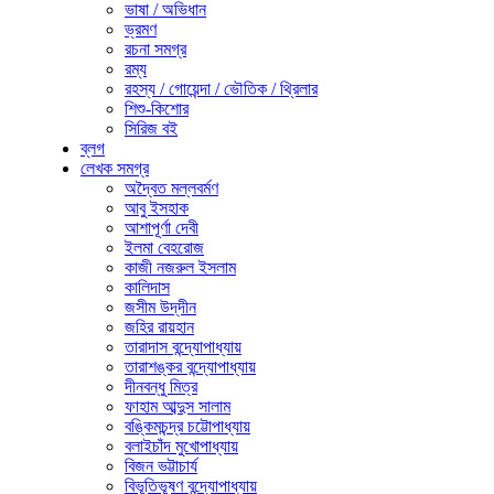
ভাষা / অভিধান
ভ্রমণ
রচনা সমগ্র
রম্য
রহস্য / গোয়েন্দা / ভৌতিক / থ্রিলার
শিশু-কিশোর
সিরিজ বই
ব্লগ
লেখক সমগ্র
অদ্বৈত মল্লবর্মণ
আবু ইসহাক
আশাপূর্ণা দেবী
ইলমা বেহরোজ
কাজী নজরুল ইসলাম
কালিদাস
জসীম উদ্‌দীন
জহির রায়হান
তারাদাস বন্দ্যোপাধ্যায়
তারাশঙ্কর বন্দ্যোপাধ্যায়
দীনবন্ধু মিত্র
ফাহাম আব্দুস সালাম
বঙ্কিমচন্দ্র চট্টোপাধ্যায়
বলাইচাঁদ মুখোপাধ্যায়
বিজন ভট্টাচার্য
বিভূতিভূষণ বন্দ্যোপাধ্যায়