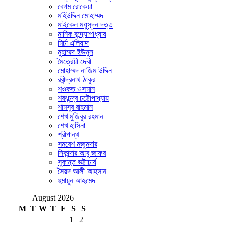
বেগম রোকেয়া
মহিউদ্দিন মোহাম্মদ
মাইকেল মধুসূদন দত্ত
মানিক বন্দ্যোপাধ্যায়
মির্চা এলিয়াদ
মুহাম্মদ ইউনুস
মৈত্রেয়ী দেবী
মোহাম্মদ নাজিম উদ্দিন
রবীন্দ্রনাথ ঠাকুর
শওকত ওসমান
শরৎচন্দ্র চট্টোপাধ্যায়
শামসুর রাহমান
শেখ মুজিবুর রহমান
শেখ হাসিনা
শ্রীপান্থ
সমরেশ মজুমদার
সিকান্দার আবু জাফর
সুকান্ত ভট্টাচার্য
সৈয়দ আলী আহসান
হুমায়ূন আহমেদ
August 2026
M
T
W
T
F
S
S
1
2