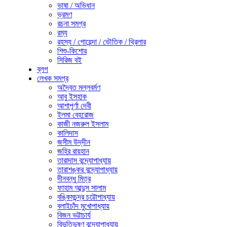
ভাষা / অভিধান
ভ্রমণ
রচনা সমগ্র
রম্য
রহস্য / গোয়েন্দা / ভৌতিক / থ্রিলার
শিশু-কিশোর
সিরিজ বই
ব্লগ
লেখক সমগ্র
অদ্বৈত মল্লবর্মণ
আবু ইসহাক
আশাপূর্ণা দেবী
ইলমা বেহরোজ
কাজী নজরুল ইসলাম
কালিদাস
জসীম উদ্‌দীন
জহির রায়হান
তারাদাস বন্দ্যোপাধ্যায়
তারাশঙ্কর বন্দ্যোপাধ্যায়
দীনবন্ধু মিত্র
ফাহাম আব্দুস সালাম
বঙ্কিমচন্দ্র চট্টোপাধ্যায়
বলাইচাঁদ মুখোপাধ্যায়
বিজন ভট্টাচার্য
বিভূতিভূষণ বন্দ্যোপাধ্যায়