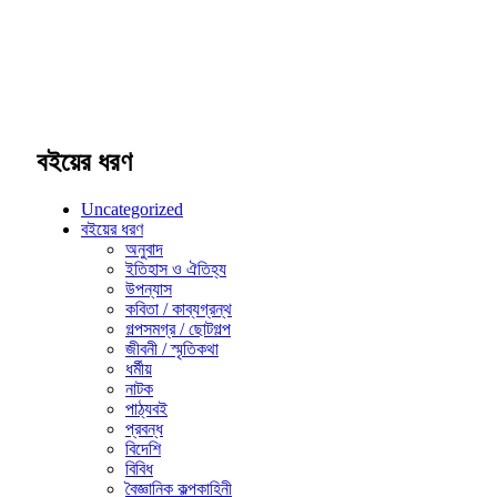
বইয়ের ধরণ
Uncategorized
বইয়ের ধরণ
অনুবাদ
ইতিহাস ও ঐতিহ্য
উপন্যাস
কবিতা / কাব্যগ্রন্থ
গল্পসমগ্র / ছোটগল্প
জীবনী / স্মৃতিকথা
ধর্মীয়
নাটক
পাঠ্যবই
প্রবন্ধ
বিদেশি
বিবিধ
বৈজ্ঞানিক কল্পকাহিনী