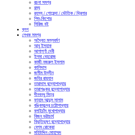
রচনা সমগ্র
রম্য
রহস্য / গোয়েন্দা / ভৌতিক / থ্রিলার
শিশু-কিশোর
সিরিজ বই
ব্লগ
লেখক সমগ্র
অদ্বৈত মল্লবর্মণ
আবু ইসহাক
আশাপূর্ণা দেবী
ইলমা বেহরোজ
কাজী নজরুল ইসলাম
কালিদাস
জসীম উদ্‌দীন
জহির রায়হান
তারাদাস বন্দ্যোপাধ্যায়
তারাশঙ্কর বন্দ্যোপাধ্যায়
দীনবন্ধু মিত্র
ফাহাম আব্দুস সালাম
বঙ্কিমচন্দ্র চট্টোপাধ্যায়
বলাইচাঁদ মুখোপাধ্যায়
বিজন ভট্টাচার্য
বিভূতিভূষণ বন্দ্যোপাধ্যায়
বেগম রোকেয়া
মহিউদ্দিন মোহাম্মদ