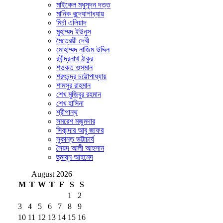
মাইকেল মধুসূদন দত্ত
মানিক বন্দ্যোপাধ্যায়
মির্চা এলিয়াদ
মুহাম্মদ ইউনুস
মৈত্রেয়ী দেবী
মোহাম্মদ নাজিম উদ্দিন
রবীন্দ্রনাথ ঠাকুর
শওকত ওসমান
শরৎচন্দ্র চট্টোপাধ্যায়
শামসুর রাহমান
শেখ মুজিবুর রহমান
শেখ হাসিনা
শ্রীপান্থ
সমরেশ মজুমদার
সিকান্দার আবু জাফর
সুকান্ত ভট্টাচার্য
সৈয়দ আলী আহসান
হুমায়ূন আহমেদ
August 2026
M
T
W
T
F
S
S
1
2
3
4
5
6
7
8
9
10
11
12
13
14
15
16