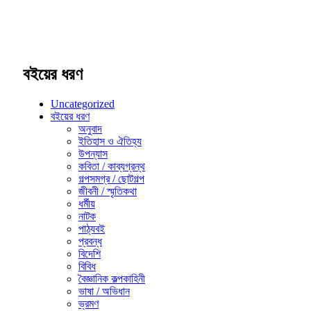
বইয়ের ধরণ
Uncategorized
বইয়ের ধরণ
অনুবাদ
ইতিহাস ও ঐতিহ্য
উপন্যাস
কবিতা / কাব্যগ্রন্থ
গল্পসমগ্র / ছোটগল্প
জীবনী / স্মৃতিকথা
ধর্মীয়
নাটক
পাঠ্যবই
প্রবন্ধ
বিদেশি
বিবিধ
বৈজ্ঞানিক কল্পকাহিনী
ভাষা / অভিধান
ভ্রমণ