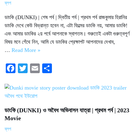
ব্লগ
ডাংকি (DUNKI) | শেষ পর্ব | দ্বিতীয় পর্ব | প্রথম পর্ব রাজকুমার হিরানির
ডাংকি দেখে কেউ বিভ্রান্ত হবেন না, এটা ফিল্মের ডাংকি নয়, আমার ডাংকি!
এবং আমার ডাংকির ২য় পর্বে আপনাকে স্বাগতম। শুরুতেই একটা গুরুত্বপূর্ণ
বিষয় মনে গেঁথে নিন, আমি যে ডাংকির প্রেক্ষাপট আপনাদের দেখাব,
…
Read More »
Fa
T
E
S
ce
wi
m
ha
bo
tte
ail
re
ok
r
ডাংকি (DUNKI) ও অবৈধ অভিবাসন যাত্রা | প্রথম পর্ব | 2023
Movie
ব্লগ