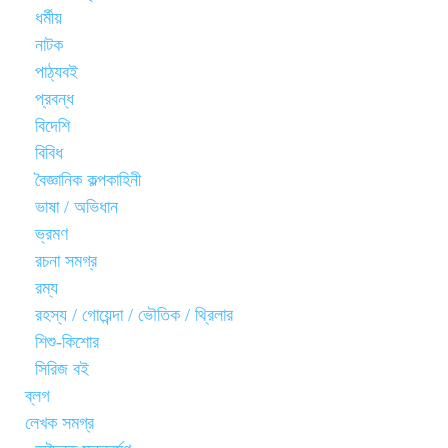
ধর্মীয়
নাটক
পাঠ্যবই
প্রবন্ধ
বিদেশি
বিবিধ
বৈজ্ঞানিক কল্পকাহিনী
ভাষা / অভিধান
ভ্রমণ
রচনা সমগ্র
রম্য
রহস্য / গোয়েন্দা / ভৌতিক / থ্রিলার
শিশু-কিশোর
সিরিজ বই
ব্লগ
লেখক সমগ্র