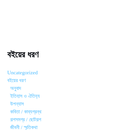
বইয়ের ধরণ
Uncategorized
বইয়ের ধরণ
অনুবাদ
ইতিহাস ও ঐতিহ্য
উপন্যাস
কবিতা / কাব্যগ্রন্থ
গল্পসমগ্র / ছোটগল্প
জীবনী / স্মৃতিকথা