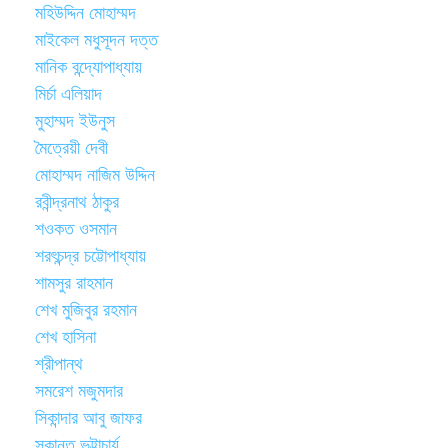
মহিউদ্দিন মোহাম্মদ
মাইকেল মধুসূদন দত্ত
মানিক বন্দ্যোপাধ্যায়
মির্চা এলিয়াদ
মুহাম্মদ ইউনুস
মৈত্রেয়ী দেবী
মোহাম্মদ নাজিম উদ্দিন
রবীন্দ্রনাথ ঠাকুর
শওকত ওসমান
শরৎচন্দ্র চট্টোপাধ্যায়
শামসুর রাহমান
শেখ মুজিবুর রহমান
শেখ হাসিনা
শ্রীপান্থ
সমরেশ মজুমদার
সিকান্দার আবু জাফর
সুকান্ত ভট্টাচার্য