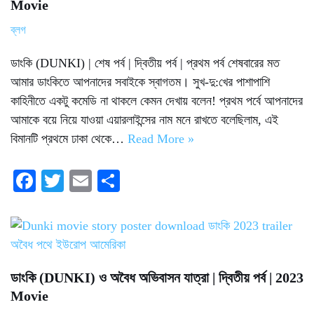
Movie
ব্লগ
ডাংকি (DUNKI) | শেষ পর্ব | দ্বিতীয় পর্ব | প্রথম পর্ব শেষবারের মত
আমার ডাংকিতে আপনাদের সবাইকে স্বাগতম। সুখ-দু:খের পাশাপাশি
কাহিনীতে একটু কমেডি না থাকলে কেমন দেখায় বলেন! প্রথম পর্বে আপনাদের
আমাকে বয়ে নিয়ে যাওয়া এয়ারলাইন্সের নাম মনে রাখতে বলেছিলাম, এই
বিমানটি প্রথমে ঢাকা থেকে…
Read More »
Fa
T
E
S
ce
wi
m
ha
bo
tte
ail
re
ok
r
ডাংকি (DUNKI) ও অবৈধ অভিবাসন যাত্রা | দ্বিতীয় পর্ব | 2023
Movie