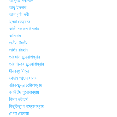
অদ্বৈত মল্লবর্মণ
আবু ইসহাক
আশাপূর্ণা দেবী
ইলমা বেহরোজ
কাজী নজরুল ইসলাম
কালিদাস
জসীম উদ্‌দীন
জহির রায়হান
তারাদাস বন্দ্যোপাধ্যায়
তারাশঙ্কর বন্দ্যোপাধ্যায়
দীনবন্ধু মিত্র
ফাহাম আব্দুস সালাম
বঙ্কিমচন্দ্র চট্টোপাধ্যায়
বলাইচাঁদ মুখোপাধ্যায়
বিজন ভট্টাচার্য
বিভূতিভূষণ বন্দ্যোপাধ্যায়
বেগম রোকেয়া