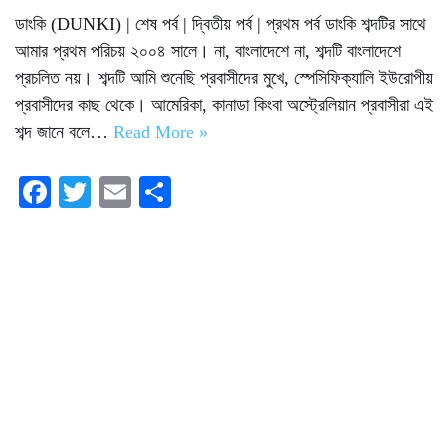
ডাংকি (DUNKI) | শেষ পর্ব | দ্বিতীয় পর্ব | প্রথম পর্ব ডাংকি শব্দটির সাথে
আমার প্রথম পরিচয় ২০০৪ সালে। না, বাংলাদেশে না, শব্দটি বাংলাদেশে
প্রচলিত নয়। শব্দটি আমি শুনেছি প্রবাসীদের মুখে, স্পেসিফিক্যালি ইউরোপীয়
প্রবাসীদের কাছ থেকে। আমেরিকা, কানাডা কিংবা অস্ট্রেলিয়ান প্রবাসীরা এই
শব্দ জানে বলে…
Read More »
Fa
T
E
S
ce
wi
m
ha
bo
tte
ail
re
ok
r