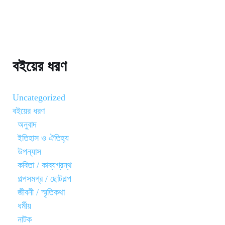
বইয়ের ধরণ
Uncategorized
বইয়ের ধরণ
অনুবাদ
ইতিহাস ও ঐতিহ্য
উপন্যাস
কবিতা / কাব্যগ্রন্থ
গল্পসমগ্র / ছোটগল্প
জীবনী / স্মৃতিকথা
ধর্মীয়
নাটক