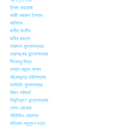
ইলমা বেহরোজ
কাজী নজরুল ইসলাম
কালিদাস
জসীম উদ্‌দীন
জহির রায়হান
তারাদাস বন্দ্যোপাধ্যায়
তারাশঙ্কর বন্দ্যোপাধ্যায়
দীনবন্ধু মিত্র
ফাহাম আব্দুস সালাম
বঙ্কিমচন্দ্র চট্টোপাধ্যায়
বলাইচাঁদ মুখোপাধ্যায়
বিজন ভট্টাচার্য
বিভূতিভূষণ বন্দ্যোপাধ্যায়
বেগম রোকেয়া
মহিউদ্দিন মোহাম্মদ
মাইকেল মধুসূদন দত্ত