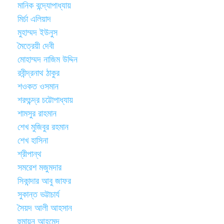
মানিক বন্দ্যোপাধ্যায়
মির্চা এলিয়াদ
মুহাম্মদ ইউনুস
মৈত্রেয়ী দেবী
মোহাম্মদ নাজিম উদ্দিন
রবীন্দ্রনাথ ঠাকুর
শওকত ওসমান
শরৎচন্দ্র চট্টোপাধ্যায়
শামসুর রাহমান
শেখ মুজিবুর রহমান
শেখ হাসিনা
শ্রীপান্থ
সমরেশ মজুমদার
সিকান্দার আবু জাফর
সুকান্ত ভট্টাচার্য
সৈয়দ আলী আহসান
হুমায়ূন আহমেদ