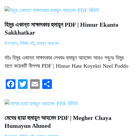
ce
wi
m
ha
bo
tte
ail
re
ok
r
হিমুর একান্ত সাক্ষাৎকার হুমায়ূন PDF | Himur Ekanto
Sakkhatkar
উপন্যাস
,
সিরিজ বই
,
হুমায়ূন আহমেদ
বইঃ হিমুর একান্ত সাক্ষাৎকার লেখকঃ হুমায়ূন আহমেদ আরও পড়ুনঃ হিমুর
হাতে কয়েকটি নীলপদ্ম PDF | Himur Hate Koyekti Neel Poddo
Fa
T
E
S
ce
wi
m
ha
bo
tte
ail
re
ok
r
মেঘের ছায়া হুমায়ুন আহমেদ PDF | Megher Chaya
Humayun Ahmed