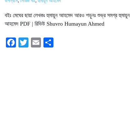
উপন্যাস
,
সিরিজ বই
,
হুমায়ূন আহমেদ
বইঃ মেঘের ছায়া লেখকঃ হুমায়ুন আহমেদ আরও পড়ুনঃ শুভ্র সমগ্র হুমায়ুন
আহমেদ PDF | রিভিউ Shuvro Humayun Ahmed
Fa
T
E
S
ce
wi
m
ha
bo
tte
ail
re
ok
r