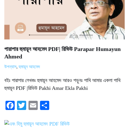
পারাপার হুমায়ূন আহমেদ PDF| রিভিউ Parapar Humayun
Ahmed
উপন্যাস
,
হুমায়ূন আহমেদ
বইঃ পারাপার লেখকঃ হুমায়ূন আহমেদ আরও পড়ুনঃ পাখি আমার একলা পাখি
হুমায়ূন PDF |রিভিউ Pakhi Amar Ekla Pakhi
Fa
T
E
S
ce
wi
m
ha
bo
tte
ail
re