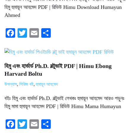
হিমু হুমায়ূন আহমেদ PDF | রিভিউ Himu Download Humayun
Ahmed
Fa
T
E
S
ce
wi
m
ha
bo
tte
ail
re
ok
r
হিমু এবং হার্ভার্ড Ph.D. বল্টুভাই PDF | Himu Ebong
Harvard Boltu
উপন্যাস
,
সিরিজ বই
,
হুমায়ূন আহমেদ
বইঃ হিমু এবং হার্ভার্ড Ph.D. বল্টুভাই লেখকঃ হুমায়ূন আহমেদ আরও পড়ুনঃ
হিমু মামা হুমায়ূন আহমেদ PDF | রিভিউ Himu Mama Humayun
Fa
T
E
S