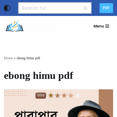
PDF
Skip
to
Menu
content
Home
»
ebong himu pdf
ebong himu pdf