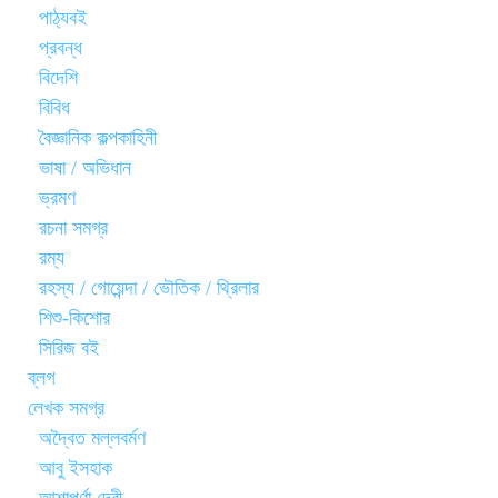
পাঠ্যবই
প্রবন্ধ
বিদেশি
বিবিধ
বৈজ্ঞানিক কল্পকাহিনী
ভাষা / অভিধান
ভ্রমণ
রচনা সমগ্র
রম্য
রহস্য / গোয়েন্দা / ভৌতিক / থ্রিলার
শিশু-কিশোর
সিরিজ বই
ব্লগ
লেখক সমগ্র
অদ্বৈত মল্লবর্মণ
আবু ইসহাক
আশাপূর্ণা দেবী