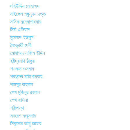
মহিউদ্দিন মোহাম্মদ
মাইকেল মধুসূদন দত্ত
মানিক বন্দ্যোপাধ্যায়
মির্চা এলিয়াদ
মুহাম্মদ ইউনুস
মৈত্রেয়ী দেবী
মোহাম্মদ নাজিম উদ্দিন
রবীন্দ্রনাথ ঠাকুর
শওকত ওসমান
শরৎচন্দ্র চট্টোপাধ্যায়
শামসুর রাহমান
শেখ মুজিবুর রহমান
শেখ হাসিনা
শ্রীপান্থ
সমরেশ মজুমদার
সিকান্দার আবু জাফর