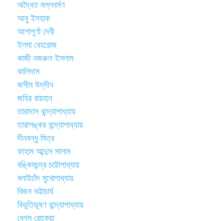
অদ্বৈত মল্লবর্মণ
আবু ইসহাক
আশাপূর্ণা দেবী
ইলমা বেহরোজ
কাজী নজরুল ইসলাম
কালিদাস
জসীম উদ্‌দীন
জহির রায়হান
তারাদাস বন্দ্যোপাধ্যায়
তারাশঙ্কর বন্দ্যোপাধ্যায়
দীনবন্ধু মিত্র
ফাহাম আব্দুস সালাম
বঙ্কিমচন্দ্র চট্টোপাধ্যায়
বলাইচাঁদ মুখোপাধ্যায়
বিজন ভট্টাচার্য
বিভূতিভূষণ বন্দ্যোপাধ্যায়
বেগম রোকেয়া