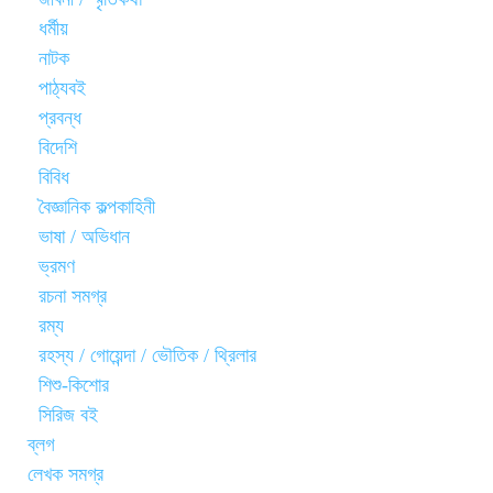
ধর্মীয়
নাটক
পাঠ্যবই
প্রবন্ধ
বিদেশি
বিবিধ
বৈজ্ঞানিক কল্পকাহিনী
ভাষা / অভিধান
ভ্রমণ
রচনা সমগ্র
রম্য
রহস্য / গোয়েন্দা / ভৌতিক / থ্রিলার
শিশু-কিশোর
সিরিজ বই
ব্লগ
লেখক সমগ্র