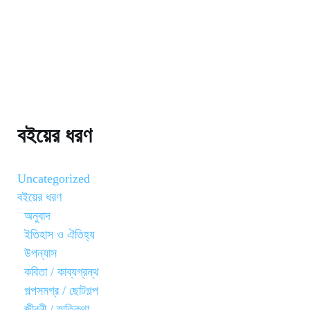
বইয়ের ধরণ
Uncategorized
বইয়ের ধরণ
অনুবাদ
ইতিহাস ও ঐতিহ্য
উপন্যাস
কবিতা / কাব্যগ্রন্থ
গল্পসমগ্র / ছোটগল্প
জীবনী / স্মৃতিকথা