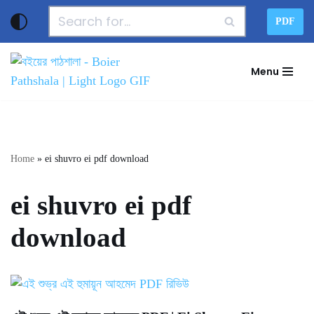
PDF
Skip
to
Menu
content
Home
»
ei shuvro ei pdf download
ei shuvro ei pdf
download