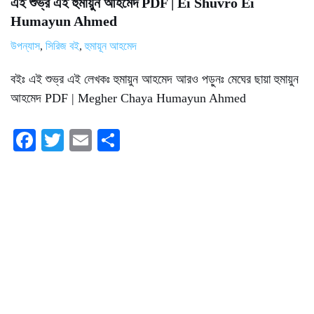
এই শুভ্র এই হুমায়ুন আহমেদ PDF | Ei Shuvro Ei
Humayun Ahmed
উপন্যাস
,
সিরিজ বই
,
হুমায়ূন আহমেদ
বইঃ এই শুভ্র এই লেখকঃ হুমায়ুন আহমেদ আরও পড়ুনঃ মেঘের ছায়া হুমায়ুন
আহমেদ PDF | Megher Chaya Humayun Ahmed
Fa
T
E
S
ce
wi
m
ha
bo
tte
ail
re
ok
r