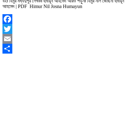
বইঃ হিমুর মধ্যদুপুর লেখকঃ হুমায়ূন আহমেদ আরও পড়ুনঃ হিমুর নীল জোছনা হুমায়ূন
আহমেদ | PDF Himur Nil Josna Humayun
Facebook
Twitter
Email
Share