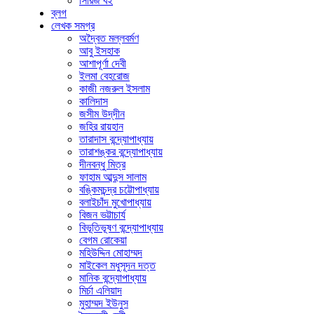
সিরিজ বই
ব্লগ
লেখক সমগ্র
অদ্বৈত মল্লবর্মণ
আবু ইসহাক
আশাপূর্ণা দেবী
ইলমা বেহরোজ
কাজী নজরুল ইসলাম
কালিদাস
জসীম উদ্‌দীন
জহির রায়হান
তারাদাস বন্দ্যোপাধ্যায়
তারাশঙ্কর বন্দ্যোপাধ্যায়
দীনবন্ধু মিত্র
ফাহাম আব্দুস সালাম
বঙ্কিমচন্দ্র চট্টোপাধ্যায়
বলাইচাঁদ মুখোপাধ্যায়
বিজন ভট্টাচার্য
বিভূতিভূষণ বন্দ্যোপাধ্যায়
বেগম রোকেয়া
মহিউদ্দিন মোহাম্মদ
মাইকেল মধুসূদন দত্ত
মানিক বন্দ্যোপাধ্যায়
মির্চা এলিয়াদ
মুহাম্মদ ইউনুস