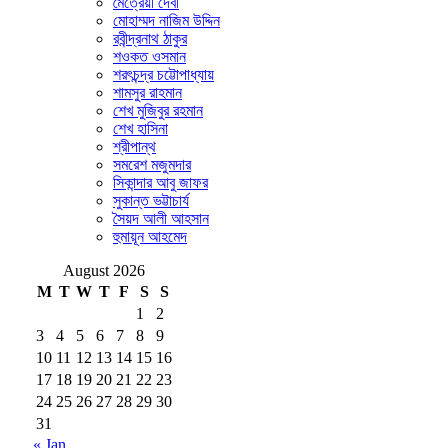
মৈত্রেয়ী দেবী
মোহাম্মদ নাজিম উদ্দিন
রবীন্দ্রনাথ ঠাকুর
শওকত ওসমান
শরৎচন্দ্র চট্টোপাধ্যায়
শামসুর রাহমান
শেখ মুজিবুর রহমান
শেখ হাসিনা
শ্রীপান্থ
সমরেশ মজুমদার
সিকান্দার আবু জাফর
সুকান্ত ভট্টাচার্য
সৈয়দ আলী আহসান
হুমায়ূন আহমেদ
August 2026
M
T
W
T
F
S
S
1
2
3
4
5
6
7
8
9
10
11
12
13
14
15
16
17
18
19
20
21
22
23
24
25
26
27
28
29
30
31
« Jan