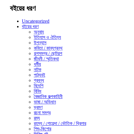
বইয়ের ধরণ
Uncategorized
বইয়ের ধরণ
অনুবাদ
ইতিহাস ও ঐতিহ্য
উপন্যাস
কবিতা / কাব্যগ্রন্থ
গল্পসমগ্র / ছোটগল্প
জীবনী / স্মৃতিকথা
ধর্মীয়
নাটক
পাঠ্যবই
প্রবন্ধ
বিদেশি
বিবিধ
বৈজ্ঞানিক কল্পকাহিনী
ভাষা / অভিধান
ভ্রমণ
রচনা সমগ্র
রম্য
রহস্য / গোয়েন্দা / ভৌতিক / থ্রিলার
শিশু-কিশোর