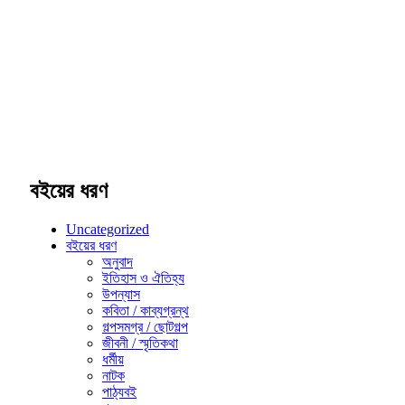
বইয়ের ধরণ
Uncategorized
বইয়ের ধরণ
অনুবাদ
ইতিহাস ও ঐতিহ্য
উপন্যাস
কবিতা / কাব্যগ্রন্থ
গল্পসমগ্র / ছোটগল্প
জীবনী / স্মৃতিকথা
ধর্মীয়
নাটক
পাঠ্যবই