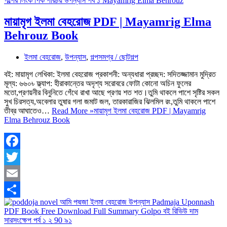
মায়ামৃগ ইলমা বেহরোজ PDF | Mayamrig Elma
Behrouz Book
ইলমা বেহরোজ
,
উপন্যাস
,
গল্পসমগ্র / ছোটগল্প
বই: মায়ামৃগ লেখিকা: ইলমা বেহরোজ প্রকাশনী: অন্যধারা প্রচ্ছদ: সদিতজ্জামান মুদ্রিত
মূল্য: ৬৬০৳ ফ্ল্যাপ: হীরাকান্তের অদৃশ্য সরোবরে ফোটা কোনো অচিন ফুলের
মতো,প্রণয়নীর বিনুনিতে গেঁথে রাখা আছে প্রণয় শত শত।তুমি থাকলে পাশে সৃষ্টির সকল
সুখ চিরসত্য,অবেলার তুষার গলা জমাট জল, তারকারাজির ঝিলমিল রং,তুমি থাকলে পাশে
তীব্র আঘাতেও…
Read More »
মায়ামৃগ ইলমা বেহরোজ PDF | Mayamrig
Elma Behrouz Book
Facebook
Twitter
Email
Share