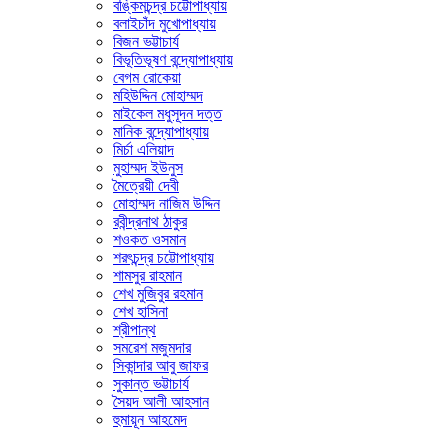
বঙ্কিমচন্দ্র চট্টোপাধ্যায়
বলাইচাঁদ মুখোপাধ্যায়
বিজন ভট্টাচার্য
বিভূতিভূষণ বন্দ্যোপাধ্যায়
বেগম রোকেয়া
মহিউদ্দিন মোহাম্মদ
মাইকেল মধুসূদন দত্ত
মানিক বন্দ্যোপাধ্যায়
মির্চা এলিয়াদ
মুহাম্মদ ইউনুস
মৈত্রেয়ী দেবী
মোহাম্মদ নাজিম উদ্দিন
রবীন্দ্রনাথ ঠাকুর
শওকত ওসমান
শরৎচন্দ্র চট্টোপাধ্যায়
শামসুর রাহমান
শেখ মুজিবুর রহমান
শেখ হাসিনা
শ্রীপান্থ
সমরেশ মজুমদার
সিকান্দার আবু জাফর
সুকান্ত ভট্টাচার্য
সৈয়দ আলী আহসান
হুমায়ূন আহমেদ