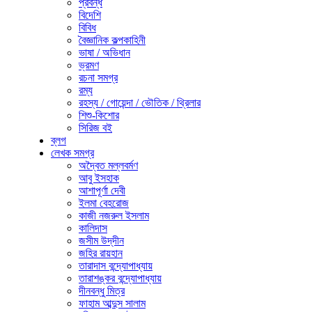
প্রবন্ধ
বিদেশি
বিবিধ
বৈজ্ঞানিক কল্পকাহিনী
ভাষা / অভিধান
ভ্রমণ
রচনা সমগ্র
রম্য
রহস্য / গোয়েন্দা / ভৌতিক / থ্রিলার
শিশু-কিশোর
সিরিজ বই
ব্লগ
লেখক সমগ্র
অদ্বৈত মল্লবর্মণ
আবু ইসহাক
আশাপূর্ণা দেবী
ইলমা বেহরোজ
কাজী নজরুল ইসলাম
কালিদাস
জসীম উদ্‌দীন
জহির রায়হান
তারাদাস বন্দ্যোপাধ্যায়
তারাশঙ্কর বন্দ্যোপাধ্যায়
দীনবন্ধু মিত্র
ফাহাম আব্দুস সালাম