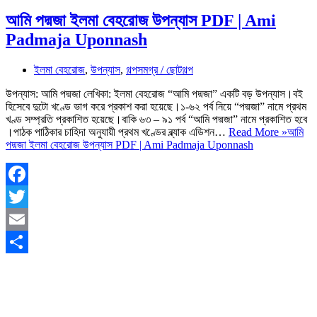
আমি পদ্মজা ইলমা বেহরোজ উপন্যাস PDF | Ami
Padmaja Uponnash
ইলমা বেহরোজ
,
উপন্যাস
,
গল্পসমগ্র / ছোটগল্প
উপন্যাস: আমি পদ্মজা লেখিকা: ইলমা বেহরোজ “আমি পদ্মজা” একটি বড় উপন্যাস।বই
হিসেবে দুটো খণ্ডে ভাগ করে প্রকাশ করা হয়েছে।১-৬২ পর্ব নিয়ে “পদ্মজা” নামে প্রথম
খণ্ড সম্প্রতি প্রকাশিত হয়েছে।বাকি ৬৩ – ৯১ পর্ব “আমি পদ্মজা” নামে প্রকাশিত হবে
।পাঠক পাঠিকার চাহিদা অনুযায়ী প্রথম খণ্ডের ব্ল্যাক এডিশন…
Read More »
আমি
পদ্মজা ইলমা বেহরোজ উপন্যাস PDF | Ami Padmaja Uponnash
Facebook
Twitter
Email
Share