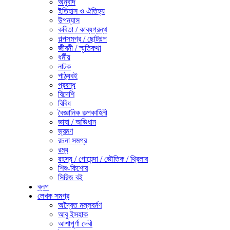
অনুবাদ
ইতিহাস ও ঐতিহ্য
উপন্যাস
কবিতা / কাব্যগ্রন্থ
গল্পসমগ্র / ছোটগল্প
জীবনী / স্মৃতিকথা
ধর্মীয়
নাটক
পাঠ্যবই
প্রবন্ধ
বিদেশি
বিবিধ
বৈজ্ঞানিক কল্পকাহিনী
ভাষা / অভিধান
ভ্রমণ
রচনা সমগ্র
রম্য
রহস্য / গোয়েন্দা / ভৌতিক / থ্রিলার
শিশু-কিশোর
সিরিজ বই
ব্লগ
লেখক সমগ্র
অদ্বৈত মল্লবর্মণ
আবু ইসহাক
আশাপূর্ণা দেবী