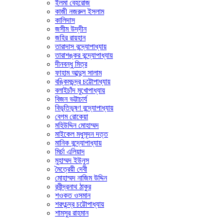
ইলমা বেহরোজ
কাজী নজরুল ইসলাম
কালিদাস
জসীম উদ্‌দীন
জহির রায়হান
তারাদাস বন্দ্যোপাধ্যায়
তারাশঙ্কর বন্দ্যোপাধ্যায়
দীনবন্ধু মিত্র
ফাহাম আব্দুস সালাম
বঙ্কিমচন্দ্র চট্টোপাধ্যায়
বলাইচাঁদ মুখোপাধ্যায়
বিজন ভট্টাচার্য
বিভূতিভূষণ বন্দ্যোপাধ্যায়
বেগম রোকেয়া
মহিউদ্দিন মোহাম্মদ
মাইকেল মধুসূদন দত্ত
মানিক বন্দ্যোপাধ্যায়
মির্চা এলিয়াদ
মুহাম্মদ ইউনুস
মৈত্রেয়ী দেবী
মোহাম্মদ নাজিম উদ্দিন
রবীন্দ্রনাথ ঠাকুর
শওকত ওসমান
শরৎচন্দ্র চট্টোপাধ্যায়
শামসুর রাহমান