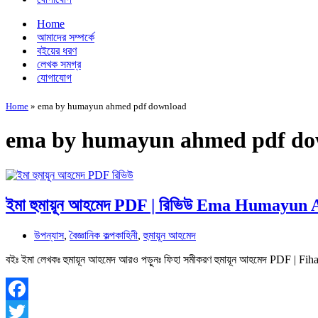
Home
আমাদের সম্পর্কে
বইয়ের ধরণ
লেখক সমগ্র
যোগাযোগ
Home
»
ema by humayun ahmed pdf download
ema by humayun ahmed pdf do
ইমা হুমায়ূন আহমেদ PDF | রিভিউ Ema Humayu
উপন্যাস
,
বৈজ্ঞানিক কল্পকাহিনী
,
হুমায়ূন আহমেদ
বইঃ ইমা লেখকঃ হুমায়ূন আহমেদ আরও পড়ুনঃ ফিহা সমীকরণ হুমায়ূন আহমেদ PDF |
Facebook