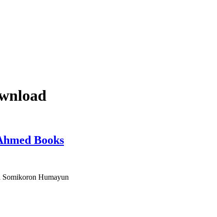
wnload
n Ahmed Books
 Fiha Somikoron Humayun