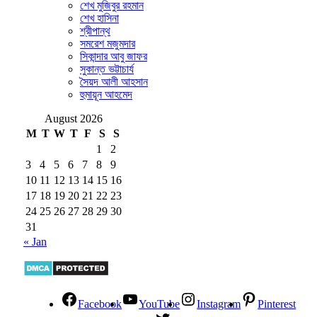
শেখ মুজিবুর রহমান
শেখ হাসিনা
শ্রীপান্থ
সমরেশ মজুমদার
সিকান্দার আবু জাফর
সুকান্ত ভট্টাচার্য
সৈয়দ আলী আহসান
হুমায়ূন আহমেদ
August 2026
M
T
W
T
F
S
S
1
2
3
4
5
6
7
8
9
10
11
12
13
14
15
16
17
18
19
20
21
22
23
24
25
26
27
28
29
30
31
« Jan
Facebook
YouTube
Instagram
Pinterest