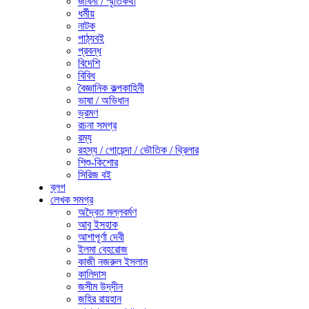
জীবনী / স্মৃতিকথা
ধর্মীয়
নাটক
পাঠ্যবই
প্রবন্ধ
বিদেশি
বিবিধ
বৈজ্ঞানিক কল্পকাহিনী
ভাষা / অভিধান
ভ্রমণ
রচনা সমগ্র
রম্য
রহস্য / গোয়েন্দা / ভৌতিক / থ্রিলার
শিশু-কিশোর
সিরিজ বই
ব্লগ
লেখক সমগ্র
অদ্বৈত মল্লবর্মণ
আবু ইসহাক
আশাপূর্ণা দেবী
ইলমা বেহরোজ
কাজী নজরুল ইসলাম
কালিদাস
জসীম উদ্‌দীন
জহির রায়হান