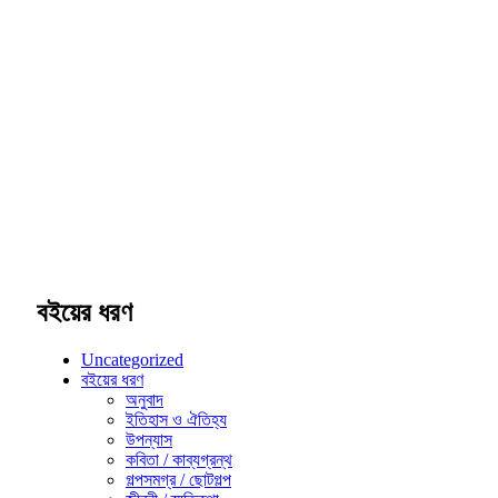
বইয়ের ধরণ
Uncategorized
বইয়ের ধরণ
অনুবাদ
ইতিহাস ও ঐতিহ্য
উপন্যাস
কবিতা / কাব্যগ্রন্থ
গল্পসমগ্র / ছোটগল্প