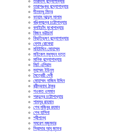
তারাদাস বন্দ্যোপাধ্যায়
তারাশঙ্কর বন্দ্যোপাধ্যায়
দীনবন্ধু মিত্র
ফাহাম আব্দুস সালাম
বঙ্কিমচন্দ্র চট্টোপাধ্যায়
বলাইচাঁদ মুখোপাধ্যায়
বিজন ভট্টাচার্য
বিভূতিভূষণ বন্দ্যোপাধ্যায়
বেগম রোকেয়া
মহিউদ্দিন মোহাম্মদ
মাইকেল মধুসূদন দত্ত
মানিক বন্দ্যোপাধ্যায়
মির্চা এলিয়াদ
মুহাম্মদ ইউনুস
মৈত্রেয়ী দেবী
মোহাম্মদ নাজিম উদ্দিন
রবীন্দ্রনাথ ঠাকুর
শওকত ওসমান
শরৎচন্দ্র চট্টোপাধ্যায়
শামসুর রাহমান
শেখ মুজিবুর রহমান
শেখ হাসিনা
শ্রীপান্থ
সমরেশ মজুমদার
সিকান্দার আবু জাফর