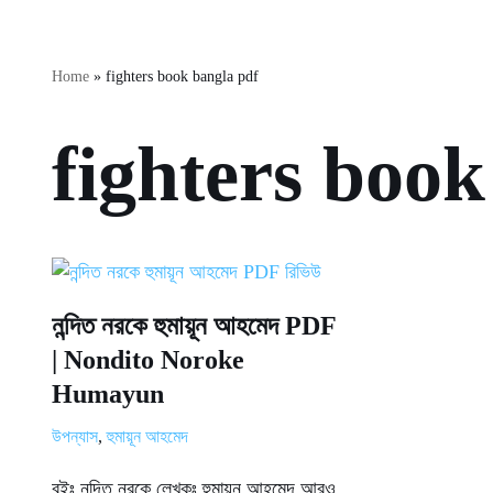
Home
»
fighters book bangla pdf
fighters book
নন্দিত নরকে হুমায়ূন আহমেদ PDF
| Nondito Noroke
Humayun
উপন্যাস
,
হুমায়ূন আহমেদ
বইঃ নন্দিত নরকে লেখকঃ হুমায়ূন আহমেদ আরও