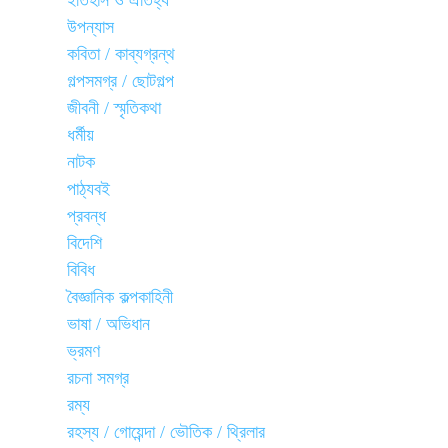
ইতিহাস ও ঐতিহ্য
উপন্যাস
কবিতা / কাব্যগ্রন্থ
গল্পসমগ্র / ছোটগল্প
জীবনী / স্মৃতিকথা
ধর্মীয়
নাটক
পাঠ্যবই
প্রবন্ধ
বিদেশি
বিবিধ
বৈজ্ঞানিক কল্পকাহিনী
ভাষা / অভিধান
ভ্রমণ
রচনা সমগ্র
রম্য
রহস্য / গোয়েন্দা / ভৌতিক / থ্রিলার