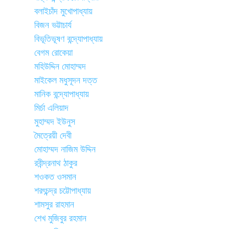
বলাইচাঁদ মুখোপাধ্যায়
বিজন ভট্টাচার্য
বিভূতিভূষণ বন্দ্যোপাধ্যায়
বেগম রোকেয়া
মহিউদ্দিন মোহাম্মদ
মাইকেল মধুসূদন দত্ত
মানিক বন্দ্যোপাধ্যায়
মির্চা এলিয়াদ
মুহাম্মদ ইউনুস
মৈত্রেয়ী দেবী
মোহাম্মদ নাজিম উদ্দিন
রবীন্দ্রনাথ ঠাকুর
শওকত ওসমান
শরৎচন্দ্র চট্টোপাধ্যায়
শামসুর রাহমান
শেখ মুজিবুর রহমান