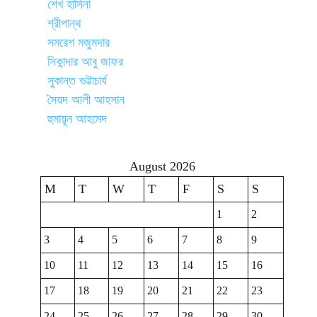
শেখ হাসিনা
শ্রীপান্থ
সমরেশ মজুমদার
সিকান্দার আবু জাফর
সুকান্ত ভট্টাচার্য
সৈয়দ আলী আহসান
হুমায়ূন আহমেদ
August 2026
M
T
W
T
F
S
S
1
2
3
4
5
6
7
8
9
10
11
12
13
14
15
16
17
18
19
20
21
22
23
24
25
26
27
28
29
30