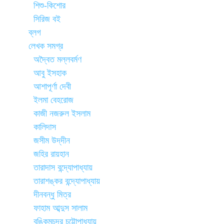
শিশু-কিশোর
সিরিজ বই
ব্লগ
লেখক সমগ্র
অদ্বৈত মল্লবর্মণ
আবু ইসহাক
আশাপূর্ণা দেবী
ইলমা বেহরোজ
কাজী নজরুল ইসলাম
কালিদাস
জসীম উদ্‌দীন
জহির রায়হান
তারাদাস বন্দ্যোপাধ্যায়
তারাশঙ্কর বন্দ্যোপাধ্যায়
দীনবন্ধু মিত্র
ফাহাম আব্দুস সালাম
বঙ্কিমচন্দ্র চট্টোপাধ্যায়