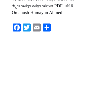
পড়ুনঃ অমানুষ হুমায়ূন আহমেদ PDF| রিভিউ
Omanush Humayun Ahmed
Fa
T
E
S
ce
wi
m
ha
bo
tte
ail
re
ok
r