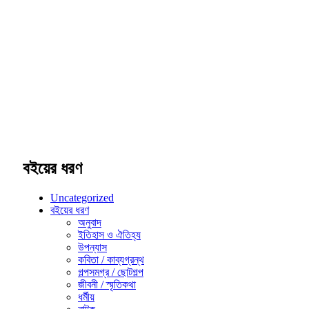
বইয়ের ধরণ
Uncategorized
বইয়ের ধরণ
অনুবাদ
ইতিহাস ও ঐতিহ্য
উপন্যাস
কবিতা / কাব্যগ্রন্থ
গল্পসমগ্র / ছোটগল্প
জীবনী / স্মৃতিকথা
ধর্মীয়