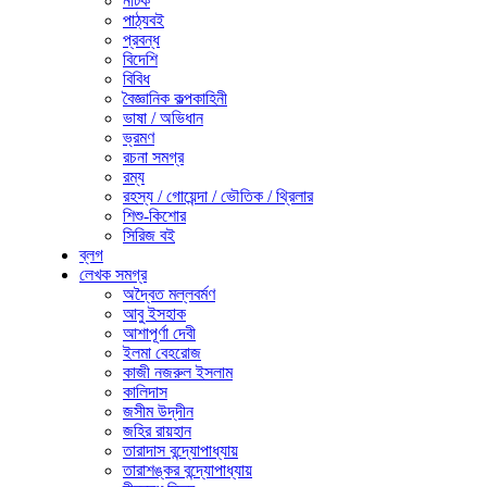
নাটক
পাঠ্যবই
প্রবন্ধ
বিদেশি
বিবিধ
বৈজ্ঞানিক কল্পকাহিনী
ভাষা / অভিধান
ভ্রমণ
রচনা সমগ্র
রম্য
রহস্য / গোয়েন্দা / ভৌতিক / থ্রিলার
শিশু-কিশোর
সিরিজ বই
ব্লগ
লেখক সমগ্র
অদ্বৈত মল্লবর্মণ
আবু ইসহাক
আশাপূর্ণা দেবী
ইলমা বেহরোজ
কাজী নজরুল ইসলাম
কালিদাস
জসীম উদ্‌দীন
জহির রায়হান
তারাদাস বন্দ্যোপাধ্যায়
তারাশঙ্কর বন্দ্যোপাধ্যায়