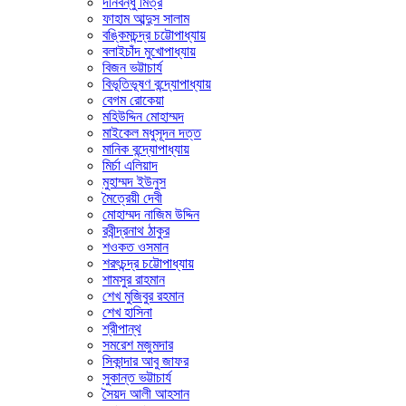
দীনবন্ধু মিত্র
ফাহাম আব্দুস সালাম
বঙ্কিমচন্দ্র চট্টোপাধ্যায়
বলাইচাঁদ মুখোপাধ্যায়
বিজন ভট্টাচার্য
বিভূতিভূষণ বন্দ্যোপাধ্যায়
বেগম রোকেয়া
মহিউদ্দিন মোহাম্মদ
মাইকেল মধুসূদন দত্ত
মানিক বন্দ্যোপাধ্যায়
মির্চা এলিয়াদ
মুহাম্মদ ইউনুস
মৈত্রেয়ী দেবী
মোহাম্মদ নাজিম উদ্দিন
রবীন্দ্রনাথ ঠাকুর
শওকত ওসমান
শরৎচন্দ্র চট্টোপাধ্যায়
শামসুর রাহমান
শেখ মুজিবুর রহমান
শেখ হাসিনা
শ্রীপান্থ
সমরেশ মজুমদার
সিকান্দার আবু জাফর
সুকান্ত ভট্টাচার্য
সৈয়দ আলী আহসান