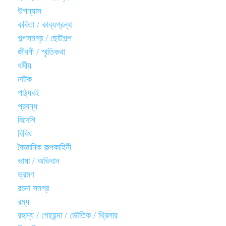
উপন্যাস
কবিতা / কাব্যগ্রন্থ
গল্পসমগ্র / ছোটগল্প
জীবনী / স্মৃতিকথা
ধর্মীয়
নাটক
পাঠ্যবই
প্রবন্ধ
বিদেশি
বিবিধ
বৈজ্ঞানিক কল্পকাহিনী
ভাষা / অভিধান
ভ্রমণ
রচনা সমগ্র
রম্য
রহস্য / গোয়েন্দা / ভৌতিক / থ্রিলার