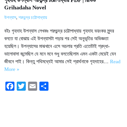
গৃহদাহ উপন্যাস শরৎচন্দ্র চট্টোপাধ্যায় PDF | রিভিউ
Grihadaha Novel
উপন্যাস
,
শরৎচন্দ্র চট্টোপাধ্যায়
বইঃ গৃহদাহ উপন্যাস লেখকঃ শরৎচন্দ্র চট্টোপাধ্যায় গৃহদাহ ভয়ংকর সুন্দর
বলতে যা বোঝায় এই উপন্যাসটা পড়ার পর সেই অনুভূতির অভিজ্ঞতা
হয়েছিল। উপন্যাসের মাঝখানে এসে অচলার প্রতি এতোটাই শ্রদ্ধা-
ভালোবাসা জন্মেছিল যে মনে মনে শুধু বলতেছিলাম এমন একটা মেয়েই যেন
জীবনে পাই। কিন্তু পথিমধ্যেই আমার সেই প্রার্থনাকে গৃহদাহের…
Read
More »
Fa
T
E
S
ce
wi
m
ha
bo
tte
ail
re
ok
r