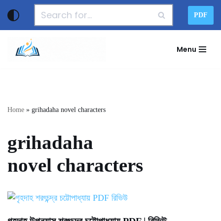
PDF
Skip
to
Menu
content
Home
»
grihadaha novel characters
grihadaha
novel characters