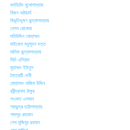
বলাইচাঁদ মুখোপাধ্যায়
বিজন ভট্টাচার্য
বিভূতিভূষণ বন্দ্যোপাধ্যায়
বেগম রোকেয়া
মহিউদ্দিন মোহাম্মদ
মাইকেল মধুসূদন দত্ত
মানিক বন্দ্যোপাধ্যায়
মির্চা এলিয়াদ
মুহাম্মদ ইউনুস
মৈত্রেয়ী দেবী
মোহাম্মদ নাজিম উদ্দিন
রবীন্দ্রনাথ ঠাকুর
শওকত ওসমান
শরৎচন্দ্র চট্টোপাধ্যায়
শামসুর রাহমান
শেখ মুজিবুর রহমান