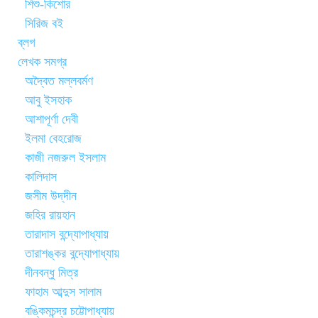
শিশু-কিশোর
সিরিজ বই
ব্লগ
লেখক সমগ্র
অদ্বৈত মল্লবর্মণ
আবু ইসহাক
আশাপূর্ণা দেবী
ইলমা বেহরোজ
কাজী নজরুল ইসলাম
কালিদাস
জসীম উদ্‌দীন
জহির রায়হান
তারাদাস বন্দ্যোপাধ্যায়
তারাশঙ্কর বন্দ্যোপাধ্যায়
দীনবন্ধু মিত্র
ফাহাম আব্দুস সালাম
বঙ্কিমচন্দ্র চট্টোপাধ্যায়