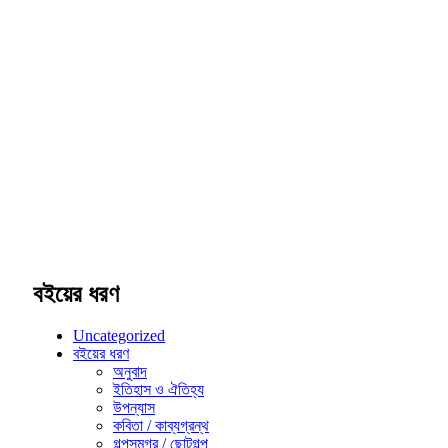
বইয়ের ধরণ
Uncategorized
বইয়ের ধরণ
অনুবাদ
ইতিহাস ও ঐতিহ্য
উপন্যাস
কবিতা / কাব্যগ্রন্থ
গল্পসমগ্র / ছোটগল্প