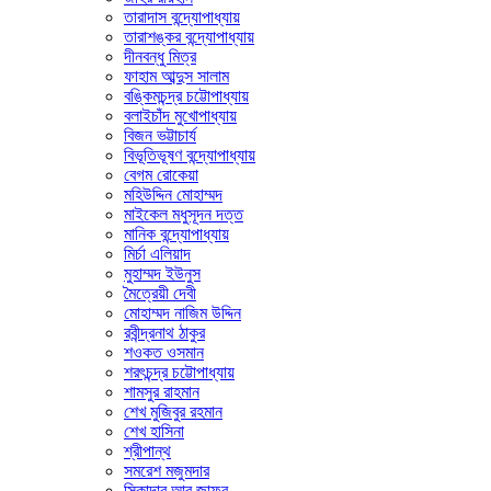
তারাদাস বন্দ্যোপাধ্যায়
তারাশঙ্কর বন্দ্যোপাধ্যায়
দীনবন্ধু মিত্র
ফাহাম আব্দুস সালাম
বঙ্কিমচন্দ্র চট্টোপাধ্যায়
বলাইচাঁদ মুখোপাধ্যায়
বিজন ভট্টাচার্য
বিভূতিভূষণ বন্দ্যোপাধ্যায়
বেগম রোকেয়া
মহিউদ্দিন মোহাম্মদ
মাইকেল মধুসূদন দত্ত
মানিক বন্দ্যোপাধ্যায়
মির্চা এলিয়াদ
মুহাম্মদ ইউনুস
মৈত্রেয়ী দেবী
মোহাম্মদ নাজিম উদ্দিন
রবীন্দ্রনাথ ঠাকুর
শওকত ওসমান
শরৎচন্দ্র চট্টোপাধ্যায়
শামসুর রাহমান
শেখ মুজিবুর রহমান
শেখ হাসিনা
শ্রীপান্থ
সমরেশ মজুমদার
সিকান্দার আবু জাফর