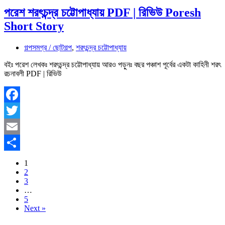
পরেশ শরৎচন্দ্র চট্টোপাধ্যায় PDF | রিভিউ Poresh
Short Story
গল্পসমগ্র / ছোটগল্প
,
শরৎচন্দ্র চট্টোপাধ্যায়
বইঃ পরেশ লেখকঃ শরৎচন্দ্র চট্টোপাধ্যায় আরও পড়ুনঃ বছর পঞ্চাশ পূর্বের একটা কাহিনী শরৎ
রচনাবলী PDF | রিভিউ
Facebook
Twitter
Email
Share
1
2
3
…
5
Next »