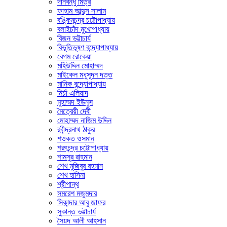
দীনবন্ধু মিত্র
ফাহাম আব্দুস সালাম
বঙ্কিমচন্দ্র চট্টোপাধ্যায়
বলাইচাঁদ মুখোপাধ্যায়
বিজন ভট্টাচার্য
বিভূতিভূষণ বন্দ্যোপাধ্যায়
বেগম রোকেয়া
মহিউদ্দিন মোহাম্মদ
মাইকেল মধুসূদন দত্ত
মানিক বন্দ্যোপাধ্যায়
মির্চা এলিয়াদ
মুহাম্মদ ইউনুস
মৈত্রেয়ী দেবী
মোহাম্মদ নাজিম উদ্দিন
রবীন্দ্রনাথ ঠাকুর
শওকত ওসমান
শরৎচন্দ্র চট্টোপাধ্যায়
শামসুর রাহমান
শেখ মুজিবুর রহমান
শেখ হাসিনা
শ্রীপান্থ
সমরেশ মজুমদার
সিকান্দার আবু জাফর
সুকান্ত ভট্টাচার্য
সৈয়দ আলী আহসান