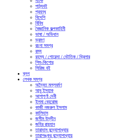
নাটক
পাঠ্যবই
প্রবন্ধ
বিদেশি
বিবিধ
বৈজ্ঞানিক কল্পকাহিনী
ভাষা / অভিধান
ভ্রমণ
রচনা সমগ্র
রম্য
রহস্য / গোয়েন্দা / ভৌতিক / থ্রিলার
শিশু-কিশোর
সিরিজ বই
ব্লগ
লেখক সমগ্র
অদ্বৈত মল্লবর্মণ
আবু ইসহাক
আশাপূর্ণা দেবী
ইলমা বেহরোজ
কাজী নজরুল ইসলাম
কালিদাস
জসীম উদ্‌দীন
জহির রায়হান
তারাদাস বন্দ্যোপাধ্যায়
তারাশঙ্কর বন্দ্যোপাধ্যায়