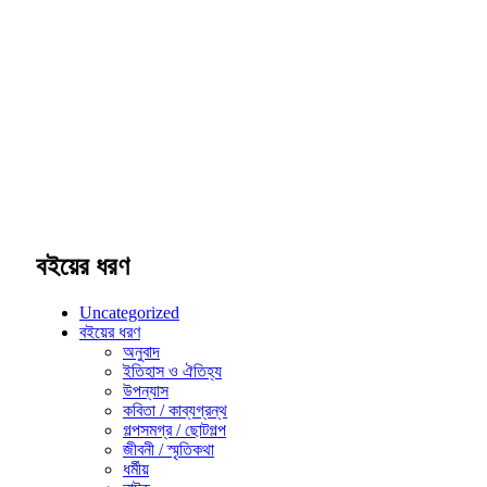
বইয়ের ধরণ
Uncategorized
বইয়ের ধরণ
অনুবাদ
ইতিহাস ও ঐতিহ্য
উপন্যাস
কবিতা / কাব্যগ্রন্থ
গল্পসমগ্র / ছোটগল্প
জীবনী / স্মৃতিকথা
ধর্মীয়