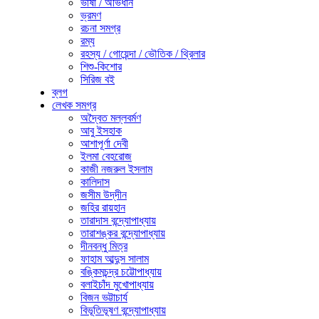
ভাষা / অভিধান
ভ্রমণ
রচনা সমগ্র
রম্য
রহস্য / গোয়েন্দা / ভৌতিক / থ্রিলার
শিশু-কিশোর
সিরিজ বই
ব্লগ
লেখক সমগ্র
অদ্বৈত মল্লবর্মণ
আবু ইসহাক
আশাপূর্ণা দেবী
ইলমা বেহরোজ
কাজী নজরুল ইসলাম
কালিদাস
জসীম উদ্‌দীন
জহির রায়হান
তারাদাস বন্দ্যোপাধ্যায়
তারাশঙ্কর বন্দ্যোপাধ্যায়
দীনবন্ধু মিত্র
ফাহাম আব্দুস সালাম
বঙ্কিমচন্দ্র চট্টোপাধ্যায়
বলাইচাঁদ মুখোপাধ্যায়
বিজন ভট্টাচার্য
বিভূতিভূষণ বন্দ্যোপাধ্যায়