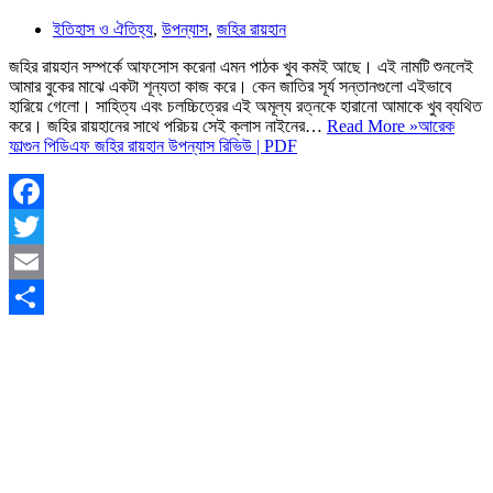
ইতিহাস ও ঐতিহ্য
,
উপন্যাস
,
জহির রায়হান
জহির রায়হান সম্পর্কে আফসোস করেনা এমন পাঠক খুব কমই আছে। এই নামটি শুনলেই
আমার বুকের মাঝে একটা শূন্যতা কাজ করে। কেন জাতির সূর্য সন্তানগুলো এইভাবে
হারিয়ে গেলো। সাহিত্য এবং চলচ্চিত্রের এই অমূল্য রত্নকে হারানো আমাকে খুব ব্যথিত
করে। জহির রায়হানের সাথে পরিচয় সেই ক্লাস নাইনের…
Read More »
আরেক
ফাল্গুন পিডিএফ জহির রায়হান উপন্যাস রিভিউ | PDF
Facebook
Twitter
Email
Share