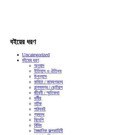
বইয়ের ধরণ
Uncategorized
বইয়ের ধরণ
অনুবাদ
ইতিহাস ও ঐতিহ্য
উপন্যাস
কবিতা / কাব্যগ্রন্থ
গল্পসমগ্র / ছোটগল্প
জীবনী / স্মৃতিকথা
ধর্মীয়
নাটক
পাঠ্যবই
প্রবন্ধ
বিদেশি
বিবিধ
বৈজ্ঞানিক কল্পকাহিনী