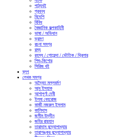
নাটক
পাঠ্যবই
প্রবন্ধ
বিদেশি
বিবিধ
বৈজ্ঞানিক কল্পকাহিনী
ভাষা / অভিধান
ভ্রমণ
রচনা সমগ্র
রম্য
রহস্য / গোয়েন্দা / ভৌতিক / থ্রিলার
শিশু-কিশোর
সিরিজ বই
ব্লগ
লেখক সমগ্র
অদ্বৈত মল্লবর্মণ
আবু ইসহাক
আশাপূর্ণা দেবী
ইলমা বেহরোজ
কাজী নজরুল ইসলাম
কালিদাস
জসীম উদ্‌দীন
জহির রায়হান
তারাদাস বন্দ্যোপাধ্যায়
তারাশঙ্কর বন্দ্যোপাধ্যায়