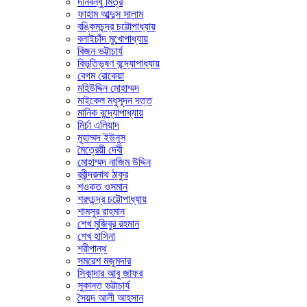
দীনবন্ধু মিত্র
ফাহাম আব্দুস সালাম
বঙ্কিমচন্দ্র চট্টোপাধ্যায়
বলাইচাঁদ মুখোপাধ্যায়
বিজন ভট্টাচার্য
বিভূতিভূষণ বন্দ্যোপাধ্যায়
বেগম রোকেয়া
মহিউদ্দিন মোহাম্মদ
মাইকেল মধুসূদন দত্ত
মানিক বন্দ্যোপাধ্যায়
মির্চা এলিয়াদ
মুহাম্মদ ইউনুস
মৈত্রেয়ী দেবী
মোহাম্মদ নাজিম উদ্দিন
রবীন্দ্রনাথ ঠাকুর
শওকত ওসমান
শরৎচন্দ্র চট্টোপাধ্যায়
শামসুর রাহমান
শেখ মুজিবুর রহমান
শেখ হাসিনা
শ্রীপান্থ
সমরেশ মজুমদার
সিকান্দার আবু জাফর
সুকান্ত ভট্টাচার্য
সৈয়দ আলী আহসান