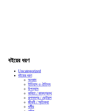
বইয়ের ধরণ
Uncategorized
বইয়ের ধরণ
অনুবাদ
ইতিহাস ও ঐতিহ্য
উপন্যাস
কবিতা / কাব্যগ্রন্থ
গল্পসমগ্র / ছোটগল্প
জীবনী / স্মৃতিকথা
ধর্মীয়