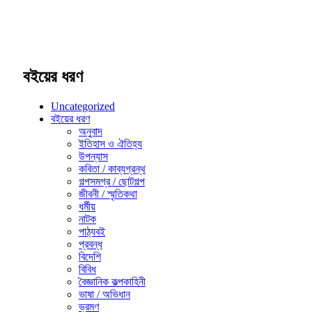
বইয়ের ধরণ
Uncategorized
বইয়ের ধরণ
অনুবাদ
ইতিহাস ও ঐতিহ্য
উপন্যাস
কবিতা / কাব্যগ্রন্থ
গল্পসমগ্র / ছোটগল্প
জীবনী / স্মৃতিকথা
ধর্মীয়
নাটক
পাঠ্যবই
প্রবন্ধ
বিদেশি
বিবিধ
বৈজ্ঞানিক কল্পকাহিনী
ভাষা / অভিধান
ভ্রমণ