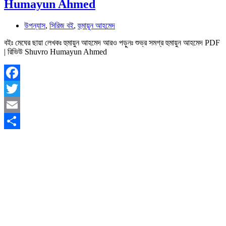
Humayun Ahmed
উপন্যাস
,
সিরিজ বই
,
হুমায়ূন আহমেদ
বইঃ মেঘের ছায়া লেখকঃ হুমায়ুন আহমেদ আরও পড়ুনঃ শুভ্র সমগ্র হুমায়ুন আহমেদ PDF
| রিভিউ Shuvro Humayun Ahmed
Facebook
Twitter
Email
Share