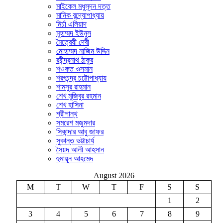
মাইকেল মধুসূদন দত্ত
মানিক বন্দ্যোপাধ্যায়
মির্চা এলিয়াদ
মুহাম্মদ ইউনুস
মৈত্রেয়ী দেবী
মোহাম্মদ নাজিম উদ্দিন
রবীন্দ্রনাথ ঠাকুর
শওকত ওসমান
শরৎচন্দ্র চট্টোপাধ্যায়
শামসুর রাহমান
শেখ মুজিবুর রহমান
শেখ হাসিনা
শ্রীপান্থ
সমরেশ মজুমদার
সিকান্দার আবু জাফর
সুকান্ত ভট্টাচার্য
সৈয়দ আলী আহসান
হুমায়ূন আহমেদ
August 2026
M
T
W
T
F
S
S
1
2
3
4
5
6
7
8
9