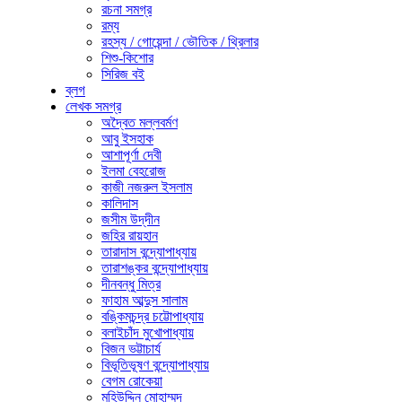
রচনা সমগ্র
রম্য
রহস্য / গোয়েন্দা / ভৌতিক / থ্রিলার
শিশু-কিশোর
সিরিজ বই
ব্লগ
লেখক সমগ্র
অদ্বৈত মল্লবর্মণ
আবু ইসহাক
আশাপূর্ণা দেবী
ইলমা বেহরোজ
কাজী নজরুল ইসলাম
কালিদাস
জসীম উদ্‌দীন
জহির রায়হান
তারাদাস বন্দ্যোপাধ্যায়
তারাশঙ্কর বন্দ্যোপাধ্যায়
দীনবন্ধু মিত্র
ফাহাম আব্দুস সালাম
বঙ্কিমচন্দ্র চট্টোপাধ্যায়
বলাইচাঁদ মুখোপাধ্যায়
বিজন ভট্টাচার্য
বিভূতিভূষণ বন্দ্যোপাধ্যায়
বেগম রোকেয়া
মহিউদ্দিন মোহাম্মদ