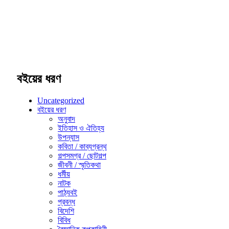
বইয়ের ধরণ
Uncategorized
বইয়ের ধরণ
অনুবাদ
ইতিহাস ও ঐতিহ্য
উপন্যাস
কবিতা / কাব্যগ্রন্থ
গল্পসমগ্র / ছোটগল্প
জীবনী / স্মৃতিকথা
ধর্মীয়
নাটক
পাঠ্যবই
প্রবন্ধ
বিদেশি
বিবিধ