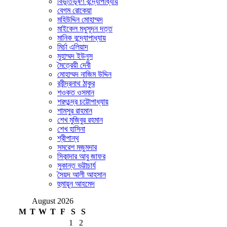
বিভূতিভূষণ বন্দ্যোপাধ্যায়
বেগম রোকেয়া
মহিউদ্দিন মোহাম্মদ
মাইকেল মধুসূদন দত্ত
মানিক বন্দ্যোপাধ্যায়
মির্চা এলিয়াদ
মুহাম্মদ ইউনুস
মৈত্রেয়ী দেবী
মোহাম্মদ নাজিম উদ্দিন
রবীন্দ্রনাথ ঠাকুর
শওকত ওসমান
শরৎচন্দ্র চট্টোপাধ্যায়
শামসুর রাহমান
শেখ মুজিবুর রহমান
শেখ হাসিনা
শ্রীপান্থ
সমরেশ মজুমদার
সিকান্দার আবু জাফর
সুকান্ত ভট্টাচার্য
সৈয়দ আলী আহসান
হুমায়ূন আহমেদ
August 2026
M
T
W
T
F
S
S
1
2