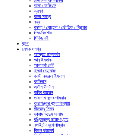
বৈজ্ঞানিক কল্পকাহিনী
ভাষা / অভিধান
ভ্রমণ
রচনা সমগ্র
রম্য
রহস্য / গোয়েন্দা / ভৌতিক / থ্রিলার
শিশু-কিশোর
সিরিজ বই
ব্লগ
লেখক সমগ্র
অদ্বৈত মল্লবর্মণ
আবু ইসহাক
আশাপূর্ণা দেবী
ইলমা বেহরোজ
কাজী নজরুল ইসলাম
কালিদাস
জসীম উদ্‌দীন
জহির রায়হান
তারাদাস বন্দ্যোপাধ্যায়
তারাশঙ্কর বন্দ্যোপাধ্যায়
দীনবন্ধু মিত্র
ফাহাম আব্দুস সালাম
বঙ্কিমচন্দ্র চট্টোপাধ্যায়
বলাইচাঁদ মুখোপাধ্যায়
বিজন ভট্টাচার্য