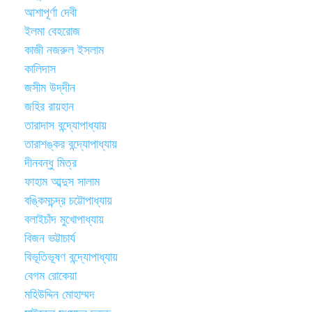
আশাপূর্ণা দেবী
ইলমা বেহরোজ
কাজী নজরুল ইসলাম
কালিদাস
জসীম উদ্‌দীন
জহির রায়হান
তারাদাস বন্দ্যোপাধ্যায়
তারাশঙ্কর বন্দ্যোপাধ্যায়
দীনবন্ধু মিত্র
ফাহাম আব্দুস সালাম
বঙ্কিমচন্দ্র চট্টোপাধ্যায়
বলাইচাঁদ মুখোপাধ্যায়
বিজন ভট্টাচার্য
বিভূতিভূষণ বন্দ্যোপাধ্যায়
বেগম রোকেয়া
মহিউদ্দিন মোহাম্মদ