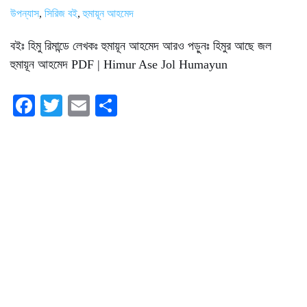
উপন্যাস
,
সিরিজ বই
,
হুমায়ূন আহমেদ
বইঃ হিমু রিমান্ডে লেখকঃ হুমায়ূন আহমেদ আরও পড়ুনঃ হিমুর আছে জল
হুমায়ূন আহমেদ PDF | Himur Ase Jol Humayun
Fa
T
E
S
ce
wi
m
ha
bo
tte
ail
re
ok
r