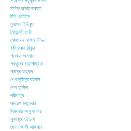
মাইকেল মধুসূদন দত্ত
মানিক বন্দ্যোপাধ্যায়
মির্চা এলিয়াদ
মুহাম্মদ ইউনুস
মৈত্রেয়ী দেবী
মোহাম্মদ নাজিম উদ্দিন
রবীন্দ্রনাথ ঠাকুর
শওকত ওসমান
শরৎচন্দ্র চট্টোপাধ্যায়
শামসুর রাহমান
শেখ মুজিবুর রহমান
শেখ হাসিনা
শ্রীপান্থ
সমরেশ মজুমদার
সিকান্দার আবু জাফর
সুকান্ত ভট্টাচার্য
সৈয়দ আলী আহসান