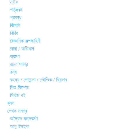
নাটক
পাঠ্যবই
প্রবন্ধ
বিদেশি
বিবিধ
বৈজ্ঞানিক কল্পকাহিনী
ভাষা / অভিধান
ভ্রমণ
রচনা সমগ্র
রম্য
রহস্য / গোয়েন্দা / ভৌতিক / থ্রিলার
শিশু-কিশোর
সিরিজ বই
ব্লগ
লেখক সমগ্র
অদ্বৈত মল্লবর্মণ
আবু ইসহাক