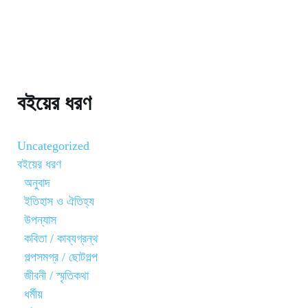
বইয়ের ধরণ
Uncategorized
বইয়ের ধরণ
অনুবাদ
ইতিহাস ও ঐতিহ্য
উপন্যাস
কবিতা / কাব্যগ্রন্থ
গল্পসমগ্র / ছোটগল্প
জীবনী / স্মৃতিকথা
ধর্মীয়