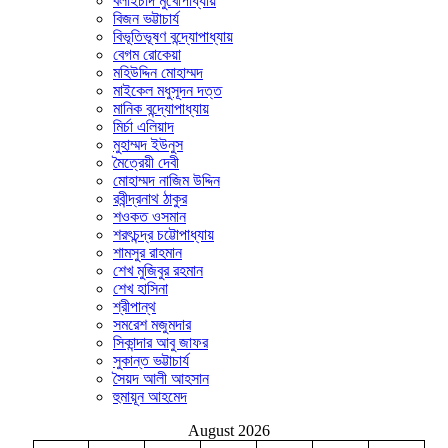
বলাইচাঁদ মুখোপাধ্যায়
বিজন ভট্টাচার্য
বিভূতিভূষণ বন্দ্যোপাধ্যায়
বেগম রোকেয়া
মহিউদ্দিন মোহাম্মদ
মাইকেল মধুসূদন দত্ত
মানিক বন্দ্যোপাধ্যায়
মির্চা এলিয়াদ
মুহাম্মদ ইউনুস
মৈত্রেয়ী দেবী
মোহাম্মদ নাজিম উদ্দিন
রবীন্দ্রনাথ ঠাকুর
শওকত ওসমান
শরৎচন্দ্র চট্টোপাধ্যায়
শামসুর রাহমান
শেখ মুজিবুর রহমান
শেখ হাসিনা
শ্রীপান্থ
সমরেশ মজুমদার
সিকান্দার আবু জাফর
সুকান্ত ভট্টাচার্য
সৈয়দ আলী আহসান
হুমায়ূন আহমেদ
August 2026