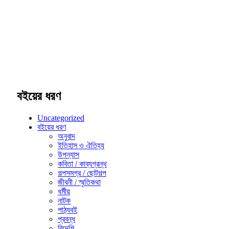
বইয়ের ধরণ
Uncategorized
বইয়ের ধরণ
অনুবাদ
ইতিহাস ও ঐতিহ্য
উপন্যাস
কবিতা / কাব্যগ্রন্থ
গল্পসমগ্র / ছোটগল্প
জীবনী / স্মৃতিকথা
ধর্মীয়
নাটক
পাঠ্যবই
প্রবন্ধ
বিদেশি