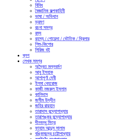
বিবিধ
বৈজ্ঞানিক কল্পকাহিনী
ভাষা / অভিধান
ভ্রমণ
রচনা সমগ্র
রম্য
রহস্য / গোয়েন্দা / ভৌতিক / থ্রিলার
শিশু-কিশোর
সিরিজ বই
ব্লগ
লেখক সমগ্র
অদ্বৈত মল্লবর্মণ
আবু ইসহাক
আশাপূর্ণা দেবী
ইলমা বেহরোজ
কাজী নজরুল ইসলাম
কালিদাস
জসীম উদ্‌দীন
জহির রায়হান
তারাদাস বন্দ্যোপাধ্যায়
তারাশঙ্কর বন্দ্যোপাধ্যায়
দীনবন্ধু মিত্র
ফাহাম আব্দুস সালাম
বঙ্কিমচন্দ্র চট্টোপাধ্যায়