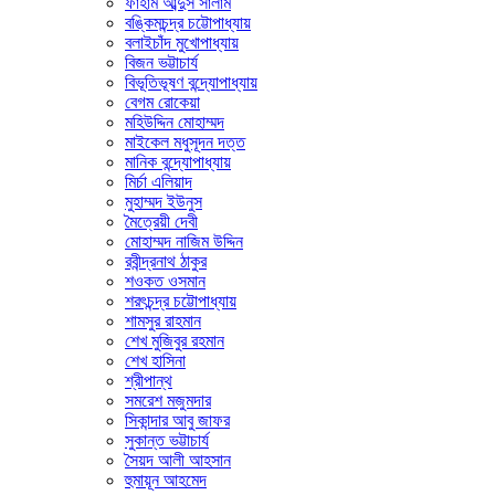
ফাহাম আব্দুস সালাম
বঙ্কিমচন্দ্র চট্টোপাধ্যায়
বলাইচাঁদ মুখোপাধ্যায়
বিজন ভট্টাচার্য
বিভূতিভূষণ বন্দ্যোপাধ্যায়
বেগম রোকেয়া
মহিউদ্দিন মোহাম্মদ
মাইকেল মধুসূদন দত্ত
মানিক বন্দ্যোপাধ্যায়
মির্চা এলিয়াদ
মুহাম্মদ ইউনুস
মৈত্রেয়ী দেবী
মোহাম্মদ নাজিম উদ্দিন
রবীন্দ্রনাথ ঠাকুর
শওকত ওসমান
শরৎচন্দ্র চট্টোপাধ্যায়
শামসুর রাহমান
শেখ মুজিবুর রহমান
শেখ হাসিনা
শ্রীপান্থ
সমরেশ মজুমদার
সিকান্দার আবু জাফর
সুকান্ত ভট্টাচার্য
সৈয়দ আলী আহসান
হুমায়ূন আহমেদ