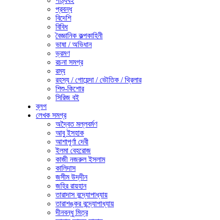
পাঠ্যবই
প্রবন্ধ
বিদেশি
বিবিধ
বৈজ্ঞানিক কল্পকাহিনী
ভাষা / অভিধান
ভ্রমণ
রচনা সমগ্র
রম্য
রহস্য / গোয়েন্দা / ভৌতিক / থ্রিলার
শিশু-কিশোর
সিরিজ বই
ব্লগ
লেখক সমগ্র
অদ্বৈত মল্লবর্মণ
আবু ইসহাক
আশাপূর্ণা দেবী
ইলমা বেহরোজ
কাজী নজরুল ইসলাম
কালিদাস
জসীম উদ্‌দীন
জহির রায়হান
তারাদাস বন্দ্যোপাধ্যায়
তারাশঙ্কর বন্দ্যোপাধ্যায়
দীনবন্ধু মিত্র