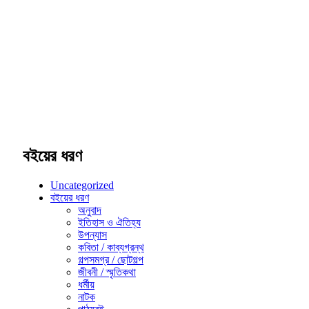
বইয়ের ধরণ
Uncategorized
বইয়ের ধরণ
অনুবাদ
ইতিহাস ও ঐতিহ্য
উপন্যাস
কবিতা / কাব্যগ্রন্থ
গল্পসমগ্র / ছোটগল্প
জীবনী / স্মৃতিকথা
ধর্মীয়
নাটক