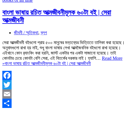
বাংলা ভাষায় রচিত আত্মজীবনীমূলক ৬০টা বই | সেরা
আত্মজীবনী
জীবনী / স্মৃতিকথা
,
ব্লগ
সেরা আত্মজীবনী বইগুলো প্রায় ৫০০ মানুষের মন্তব্যের ভিত্তিতে তালিকা করা হয়েছে।
অনুবাদগুলো রাখা হয় নাই, শুধু বাংলা ভাষায় লেখা আত্মজৈবনিক বইগুলো রাখা হয়েছে।
এইখানে কোন র‍্যাংকিং করা হয়নি, জাস্ট একটার পর একটা সাজানো হয়েছে। তাই
কোনটার চেয়ে কোনটা বেশি সেরা, এই বিতর্কের দরকার নাই। হ্যাপি…
Read More
»
বাংলা ভাষায় রচিত আত্মজীবনীমূলক ৬০টা বই | সেরা আত্মজীবনী
Facebook
Twitter
Email
Share