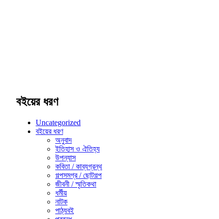
বইয়ের ধরণ
Uncategorized
বইয়ের ধরণ
অনুবাদ
ইতিহাস ও ঐতিহ্য
উপন্যাস
কবিতা / কাব্যগ্রন্থ
গল্পসমগ্র / ছোটগল্প
জীবনী / স্মৃতিকথা
ধর্মীয়
নাটক
পাঠ্যবই