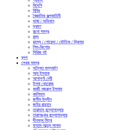
প্রবন্ধ
বিদেশি
বিবিধ
বৈজ্ঞানিক কল্পকাহিনী
ভাষা / অভিধান
ভ্রমণ
রচনা সমগ্র
রম্য
রহস্য / গোয়েন্দা / ভৌতিক / থ্রিলার
শিশু-কিশোর
সিরিজ বই
ব্লগ
লেখক সমগ্র
অদ্বৈত মল্লবর্মণ
আবু ইসহাক
আশাপূর্ণা দেবী
ইলমা বেহরোজ
কাজী নজরুল ইসলাম
কালিদাস
জসীম উদ্‌দীন
জহির রায়হান
তারাদাস বন্দ্যোপাধ্যায়
তারাশঙ্কর বন্দ্যোপাধ্যায়
দীনবন্ধু মিত্র
ফাহাম আব্দুস সালাম