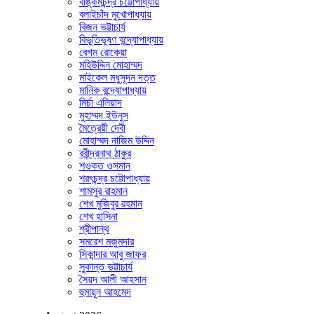
বঙ্কিমচন্দ্র চট্টোপাধ্যায়
বলাইচাঁদ মুখোপাধ্যায়
বিজন ভট্টাচার্য
বিভূতিভূষণ বন্দ্যোপাধ্যায়
বেগম রোকেয়া
মহিউদ্দিন মোহাম্মদ
মাইকেল মধুসূদন দত্ত
মানিক বন্দ্যোপাধ্যায়
মির্চা এলিয়াদ
মুহাম্মদ ইউনুস
মৈত্রেয়ী দেবী
মোহাম্মদ নাজিম উদ্দিন
রবীন্দ্রনাথ ঠাকুর
শওকত ওসমান
শরৎচন্দ্র চট্টোপাধ্যায়
শামসুর রাহমান
শেখ মুজিবুর রহমান
শেখ হাসিনা
শ্রীপান্থ
সমরেশ মজুমদার
সিকান্দার আবু জাফর
সুকান্ত ভট্টাচার্য
সৈয়দ আলী আহসান
হুমায়ূন আহমেদ