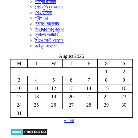
শামসুর রাহমান
শেখ মুজিবুর রহমান
শেখ হাসিনা
শ্রীপান্থ
সমরেশ মজুমদার
সিকান্দার আবু জাফর
সুকান্ত ভট্টাচার্য
সৈয়দ আলী আহসান
হুমায়ূন আহমেদ
August 2026
M
T
W
T
F
S
S
1
2
3
4
5
6
7
8
9
10
11
12
13
14
15
16
17
18
19
20
21
22
23
24
25
26
27
28
29
30
31
« Jan