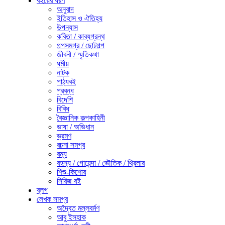
বইয়ের ধরণ
অনুবাদ
ইতিহাস ও ঐতিহ্য
উপন্যাস
কবিতা / কাব্যগ্রন্থ
গল্পসমগ্র / ছোটগল্প
জীবনী / স্মৃতিকথা
ধর্মীয়
নাটক
পাঠ্যবই
প্রবন্ধ
বিদেশি
বিবিধ
বৈজ্ঞানিক কল্পকাহিনী
ভাষা / অভিধান
ভ্রমণ
রচনা সমগ্র
রম্য
রহস্য / গোয়েন্দা / ভৌতিক / থ্রিলার
শিশু-কিশোর
সিরিজ বই
ব্লগ
লেখক সমগ্র
অদ্বৈত মল্লবর্মণ
আবু ইসহাক