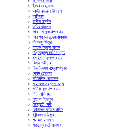
আশাপূর্ণা দেবী
ইলমা বেহরোজ
কাজী নজরুল ইসলাম
কালিদাস
জসীম উদ্‌দীন
জহির রায়হান
তারাদাস বন্দ্যোপাধ্যায়
তারাশঙ্কর বন্দ্যোপাধ্যায়
দীনবন্ধু মিত্র
ফাহাম আব্দুস সালাম
বঙ্কিমচন্দ্র চট্টোপাধ্যায়
বলাইচাঁদ মুখোপাধ্যায়
বিজন ভট্টাচার্য
বিভূতিভূষণ বন্দ্যোপাধ্যায়
বেগম রোকেয়া
মহিউদ্দিন মোহাম্মদ
মাইকেল মধুসূদন দত্ত
মানিক বন্দ্যোপাধ্যায়
মির্চা এলিয়াদ
মুহাম্মদ ইউনুস
মৈত্রেয়ী দেবী
মোহাম্মদ নাজিম উদ্দিন
রবীন্দ্রনাথ ঠাকুর
শওকত ওসমান
শরৎচন্দ্র চট্টোপাধ্যায়