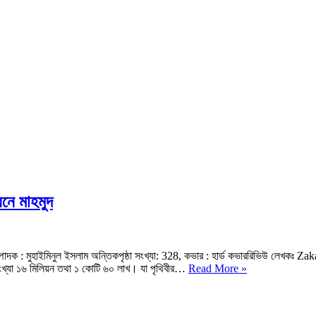
নে মাহমুদ
ম্পাদক : মুহাইমিনুল ইসলাম অন্তিকপৃষ্ঠা সংখ্যা: 328, কভার : হার্ড কভাররিভিউ লেখকঃ Zak
ইহুদি
র সংখ্যা ১৬ মিলিয়ন তথা ১ কোটি ৬০ লাখ। যা পৃথিবীর…
Read More »
জাতির
ইতিহাস
PDF