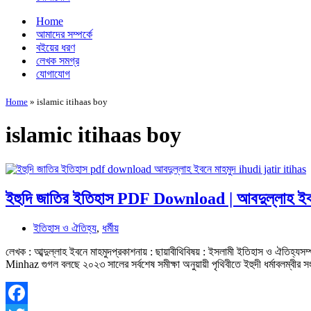
Home
আমাদের সম্পর্কে
বইয়ের ধরণ
লেখক সমগ্র
যোগাযোগ
Home
»
islamic itihaas boy
islamic itihaas boy
ইহুদি জাতির ইতিহাস PDF Download | আবদুল্লাহ ইব
ইতিহাস ও ঐতিহ্য
,
ধর্মীয়
লেখক : আব্দুল্লাহ ইবনে মাহমুদপ্রকাশনায় : ছায়াবীথিবিষয় : ইসলামী ইতিহাস ও ঐতিহ্যস
Minhaz গুগল বলছে ২০২৩ সালের সর্বশেষ সমীক্ষা অনুয়ায়ী পৃথিবীতে ইহুদী ধর্মাবলম্বী