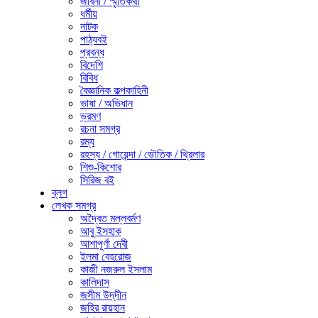
জীবনী / স্মৃতিকথা
ধর্মীয়
নাটক
পাঠ্যবই
প্রবন্ধ
বিদেশি
বিবিধ
বৈজ্ঞানিক কল্পকাহিনী
ভাষা / অভিধান
ভ্রমণ
রচনা সমগ্র
রম্য
রহস্য / গোয়েন্দা / ভৌতিক / থ্রিলার
শিশু-কিশোর
সিরিজ বই
ব্লগ
লেখক সমগ্র
অদ্বৈত মল্লবর্মণ
আবু ইসহাক
আশাপূর্ণা দেবী
ইলমা বেহরোজ
কাজী নজরুল ইসলাম
কালিদাস
জসীম উদ্‌দীন
জহির রায়হান