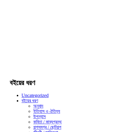
বইয়ের ধরণ
Uncategorized
বইয়ের ধরণ
অনুবাদ
ইতিহাস ও ঐতিহ্য
উপন্যাস
কবিতা / কাব্যগ্রন্থ
গল্পসমগ্র / ছোটগল্প