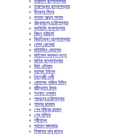
তারাদাস বন্দ্যোপাধ্যায়
তারাশঙ্কর বন্দ্যোপাধ্যায়
দীনবন্ধু মিত্র
ফাহাম আব্দুস সালাম
বঙ্কিমচন্দ্র চট্টোপাধ্যায়
বলাইচাঁদ মুখোপাধ্যায়
বিজন ভট্টাচার্য
বিভূতিভূষণ বন্দ্যোপাধ্যায়
বেগম রোকেয়া
মহিউদ্দিন মোহাম্মদ
মাইকেল মধুসূদন দত্ত
মানিক বন্দ্যোপাধ্যায়
মির্চা এলিয়াদ
মুহাম্মদ ইউনুস
মৈত্রেয়ী দেবী
মোহাম্মদ নাজিম উদ্দিন
রবীন্দ্রনাথ ঠাকুর
শওকত ওসমান
শরৎচন্দ্র চট্টোপাধ্যায়
শামসুর রাহমান
শেখ মুজিবুর রহমান
শেখ হাসিনা
শ্রীপান্থ
সমরেশ মজুমদার
সিকান্দার আবু জাফর