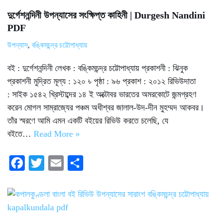
দুর্গেশনন্দিনী উপন্যাসের সংক্ষিপ্ত কাহিনী | Durgesh Nandini
PDF
উপন্যাস
,
বঙ্কিমচন্দ্র চট্টোপাধ্যায়
বই : দুর্গেশনন্দিনী লেখক : বঙ্কিমচন্দ্র চট্টোপাধ্যায় প্রকাশনী : ঝিনুক
প্রকাশনী মুদ্রিত মূল্য : ১২০ ৳ পৃষ্ঠা : ৯৬ প্রকাশ : ২০১২ রিভিউদাতা
: সাইক ১৫৪২ খ্রিস্টাব্দের ১৪ ই অক্টোবর ভারতের অমরকোটে জন্মগ্রহণ
করেন মোগল সাম্রাজ্যের পঞ্চম অধীশ্বর জালাল-উদ-দীন মুহম্মদ আকবর।
তাঁর স্মরণে আমি এমন একটি বইয়ের রিভিউ করতে চলেছি, যে
বইতে…
Read More »
Fa
T
E
S
ce
wi
m
ha
bo
tte
ail
re
ok
r