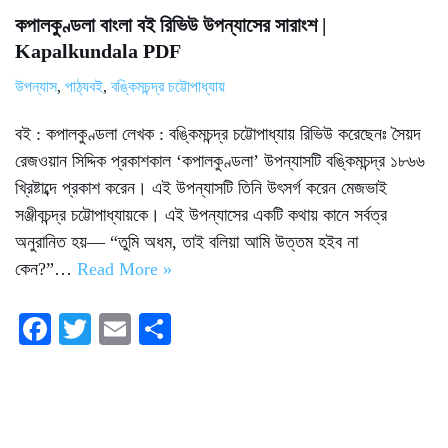
কপালকুণ্ডলা বাংলা বই রিভিউ উপন্যাসের সারাংশ |
Kapalkundala PDF
উপন্যাস
,
পাঠ্যবই
,
বঙ্কিমচন্দ্র চট্টোপাধ্যায়
বই : কপালকুণ্ডলা লেখক : বঙ্কিমচন্দ্র চট্টোপাধ্যায় রিভিউ করেছেনঃ সৈয়দ
রেজওয়ান সিদ্দিক প্রকাশকাল ‘কপালকুণ্ডলা’ উপন্যাসটি বঙ্কিমচন্দ্র ১৮৬৬
খ্রিষ্টাব্দে প্রকাশ করেন। এই উপন্যাসটি তিনি উৎসর্গ করেন মেজভাই
সঞ্জীবচন্দ্র চট্টোপাধ্যায়কে। এই উপন্যাসের একটি কথায় কানে সর্বত্র
অনুরানিত হয়— “তুমি অধম, তাই বলিয়া আমি উত্তম হইব না
কেন?”…
Read More »
Fa
T
E
S
ce
wi
m
ha
bo
tte
ail
re
ok
r