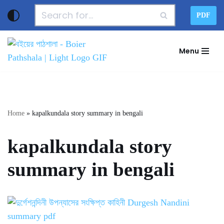
PDF
Skip
to
Menu
content
Home
»
kapalkundala story summary in bengali
kapalkundala story
summary in bengali