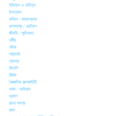
ইতিহাস ও ঐতিহ্য
উপন্যাস
কবিতা / কাব্যগ্রন্থ
গল্পসমগ্র / ছোটগল্প
জীবনী / স্মৃতিকথা
ধর্মীয়
নাটক
পাঠ্যবই
প্রবন্ধ
বিদেশি
বিবিধ
বৈজ্ঞানিক কল্পকাহিনী
ভাষা / অভিধান
ভ্রমণ
রচনা সমগ্র
রম্য