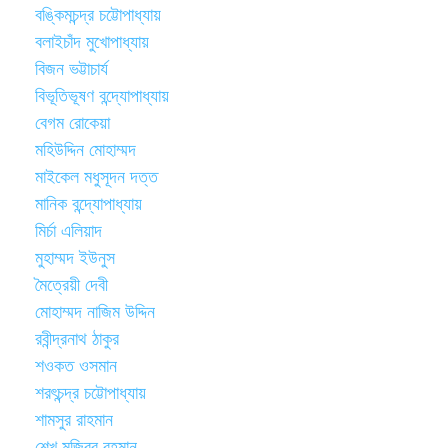
বঙ্কিমচন্দ্র চট্টোপাধ্যায়
বলাইচাঁদ মুখোপাধ্যায়
বিজন ভট্টাচার্য
বিভূতিভূষণ বন্দ্যোপাধ্যায়
বেগম রোকেয়া
মহিউদ্দিন মোহাম্মদ
মাইকেল মধুসূদন দত্ত
মানিক বন্দ্যোপাধ্যায়
মির্চা এলিয়াদ
মুহাম্মদ ইউনুস
মৈত্রেয়ী দেবী
মোহাম্মদ নাজিম উদ্দিন
রবীন্দ্রনাথ ঠাকুর
শওকত ওসমান
শরৎচন্দ্র চট্টোপাধ্যায়
শামসুর রাহমান
শেখ মুজিবুর রহমান