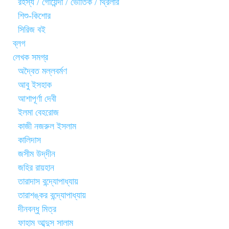
রহস্য / গোয়েন্দা / ভৌতিক / থ্রিলার
শিশু-কিশোর
সিরিজ বই
ব্লগ
লেখক সমগ্র
অদ্বৈত মল্লবর্মণ
আবু ইসহাক
আশাপূর্ণা দেবী
ইলমা বেহরোজ
কাজী নজরুল ইসলাম
কালিদাস
জসীম উদ্‌দীন
জহির রায়হান
তারাদাস বন্দ্যোপাধ্যায়
তারাশঙ্কর বন্দ্যোপাধ্যায়
দীনবন্ধু মিত্র
ফাহাম আব্দুস সালাম