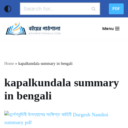
PDF
Skip
to
Menu
content
Home
»
kapalkundala summary in bengali
kapalkundala summary
in bengali