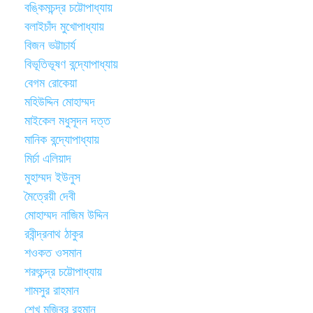
বঙ্কিমচন্দ্র চট্টোপাধ্যায়
বলাইচাঁদ মুখোপাধ্যায়
বিজন ভট্টাচার্য
বিভূতিভূষণ বন্দ্যোপাধ্যায়
বেগম রোকেয়া
মহিউদ্দিন মোহাম্মদ
মাইকেল মধুসূদন দত্ত
মানিক বন্দ্যোপাধ্যায়
মির্চা এলিয়াদ
মুহাম্মদ ইউনুস
মৈত্রেয়ী দেবী
মোহাম্মদ নাজিম উদ্দিন
রবীন্দ্রনাথ ঠাকুর
শওকত ওসমান
শরৎচন্দ্র চট্টোপাধ্যায়
শামসুর রাহমান
শেখ মুজিবুর রহমান