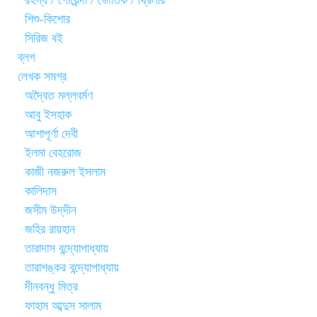
রহস্য / গোয়েন্দা / ভৌতিক / থ্রিলার
শিশু-কিশোর
সিরিজ বই
ব্লগ
লেখক সমগ্র
অদ্বৈত মল্লবর্মণ
আবু ইসহাক
আশাপূর্ণা দেবী
ইলমা বেহরোজ
কাজী নজরুল ইসলাম
কালিদাস
জসীম উদ্‌দীন
জহির রায়হান
তারাদাস বন্দ্যোপাধ্যায়
তারাশঙ্কর বন্দ্যোপাধ্যায়
দীনবন্ধু মিত্র
ফাহাম আব্দুস সালাম