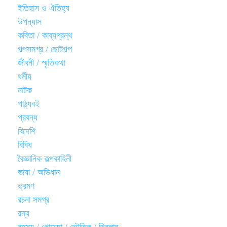
ইতিহাস ও ঐতিহ্য
উপন্যাস
কবিতা / কাব্যগ্রন্থ
গল্পসমগ্র / ছোটগল্প
জীবনী / স্মৃতিকথা
ধর্মীয়
নাটক
পাঠ্যবই
প্রবন্ধ
বিদেশি
বিবিধ
বৈজ্ঞানিক কল্পকাহিনী
ভাষা / অভিধান
ভ্রমণ
রচনা সমগ্র
রম্য