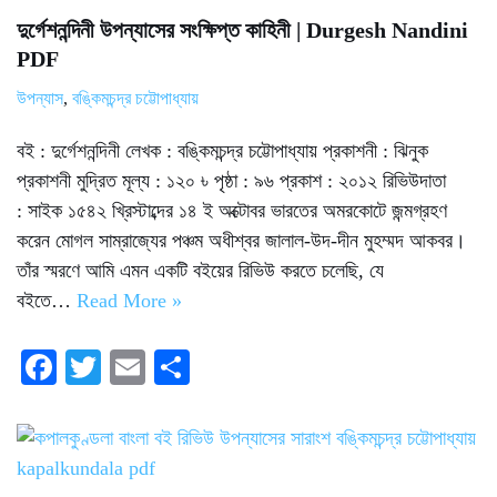
দুর্গেশনন্দিনী উপন্যাসের সংক্ষিপ্ত কাহিনী | Durgesh Nandini
PDF
উপন্যাস
,
বঙ্কিমচন্দ্র চট্টোপাধ্যায়
বই : দুর্গেশনন্দিনী লেখক : বঙ্কিমচন্দ্র চট্টোপাধ্যায় প্রকাশনী : ঝিনুক
প্রকাশনী মুদ্রিত মূল্য : ১২০ ৳ পৃষ্ঠা : ৯৬ প্রকাশ : ২০১২ রিভিউদাতা
: সাইক ১৫৪২ খ্রিস্টাব্দের ১৪ ই অক্টোবর ভারতের অমরকোটে জন্মগ্রহণ
করেন মোগল সাম্রাজ্যের পঞ্চম অধীশ্বর জালাল-উদ-দীন মুহম্মদ আকবর।
তাঁর স্মরণে আমি এমন একটি বইয়ের রিভিউ করতে চলেছি, যে
বইতে…
Read More »
Fa
T
E
S
ce
wi
m
ha
bo
tte
ail
re
ok
r