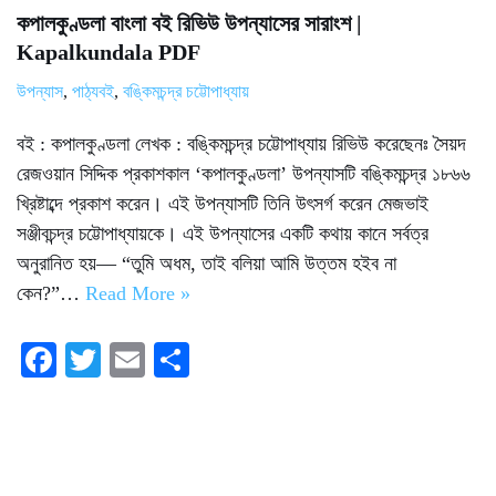
কপালকুণ্ডলা বাংলা বই রিভিউ উপন্যাসের সারাংশ |
Kapalkundala PDF
উপন্যাস
,
পাঠ্যবই
,
বঙ্কিমচন্দ্র চট্টোপাধ্যায়
বই : কপালকুণ্ডলা লেখক : বঙ্কিমচন্দ্র চট্টোপাধ্যায় রিভিউ করেছেনঃ সৈয়দ
রেজওয়ান সিদ্দিক প্রকাশকাল ‘কপালকুণ্ডলা’ উপন্যাসটি বঙ্কিমচন্দ্র ১৮৬৬
খ্রিষ্টাব্দে প্রকাশ করেন। এই উপন্যাসটি তিনি উৎসর্গ করেন মেজভাই
সঞ্জীবচন্দ্র চট্টোপাধ্যায়কে। এই উপন্যাসের একটি কথায় কানে সর্বত্র
অনুরানিত হয়— “তুমি অধম, তাই বলিয়া আমি উত্তম হইব না
কেন?”…
Read More »
Fa
T
E
S
ce
wi
m
ha
bo
tte
ail
re
ok
r