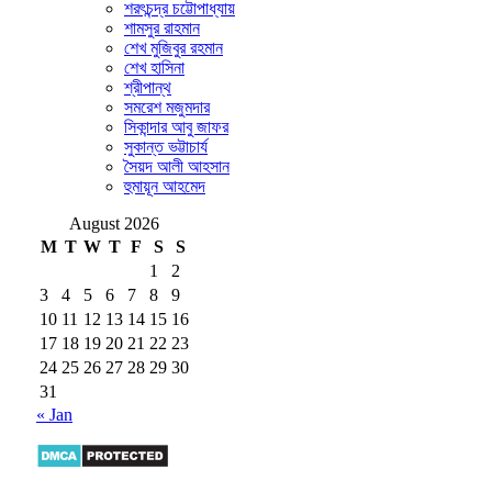
শরৎচন্দ্র চট্টোপাধ্যায়
শামসুর রাহমান
শেখ মুজিবুর রহমান
শেখ হাসিনা
শ্রীপান্থ
সমরেশ মজুমদার
সিকান্দার আবু জাফর
সুকান্ত ভট্টাচার্য
সৈয়দ আলী আহসান
হুমায়ূন আহমেদ
August 2026
M
T
W
T
F
S
S
1
2
3
4
5
6
7
8
9
10
11
12
13
14
15
16
17
18
19
20
21
22
23
24
25
26
27
28
29
30
31
« Jan