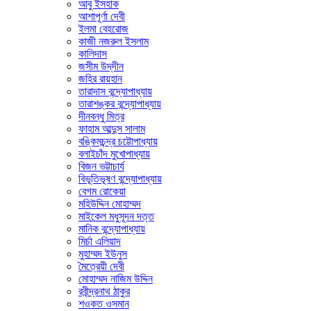
আবু ইসহাক
আশাপূর্ণা দেবী
ইলমা বেহরোজ
কাজী নজরুল ইসলাম
কালিদাস
জসীম উদ্‌দীন
জহির রায়হান
তারাদাস বন্দ্যোপাধ্যায়
তারাশঙ্কর বন্দ্যোপাধ্যায়
দীনবন্ধু মিত্র
ফাহাম আব্দুস সালাম
বঙ্কিমচন্দ্র চট্টোপাধ্যায়
বলাইচাঁদ মুখোপাধ্যায়
বিজন ভট্টাচার্য
বিভূতিভূষণ বন্দ্যোপাধ্যায়
বেগম রোকেয়া
মহিউদ্দিন মোহাম্মদ
মাইকেল মধুসূদন দত্ত
মানিক বন্দ্যোপাধ্যায়
মির্চা এলিয়াদ
মুহাম্মদ ইউনুস
মৈত্রেয়ী দেবী
মোহাম্মদ নাজিম উদ্দিন
রবীন্দ্রনাথ ঠাকুর
শওকত ওসমান