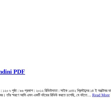
 Nandini PDF
মূল্য : ১২০ ৳ পৃষ্ঠা : ৯৬ প্রকাশ : ২০১২ রিভিউদাতা : সাইক ১৫৪২ খ্রিস্টাব্দের ১৪ ই অক্টোবর 
আকবর। তাঁর স্মরণে আমি এমন একটি বইয়ের রিভিউ করতে চলেছি, যে বইতে…
Read More