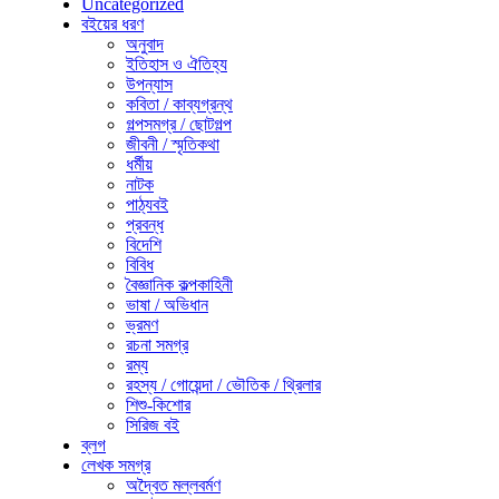
Uncategorized
বইয়ের ধরণ
অনুবাদ
ইতিহাস ও ঐতিহ্য
উপন্যাস
কবিতা / কাব্যগ্রন্থ
গল্পসমগ্র / ছোটগল্প
জীবনী / স্মৃতিকথা
ধর্মীয়
নাটক
পাঠ্যবই
প্রবন্ধ
বিদেশি
বিবিধ
বৈজ্ঞানিক কল্পকাহিনী
ভাষা / অভিধান
ভ্রমণ
রচনা সমগ্র
রম্য
রহস্য / গোয়েন্দা / ভৌতিক / থ্রিলার
শিশু-কিশোর
সিরিজ বই
ব্লগ
লেখক সমগ্র
অদ্বৈত মল্লবর্মণ