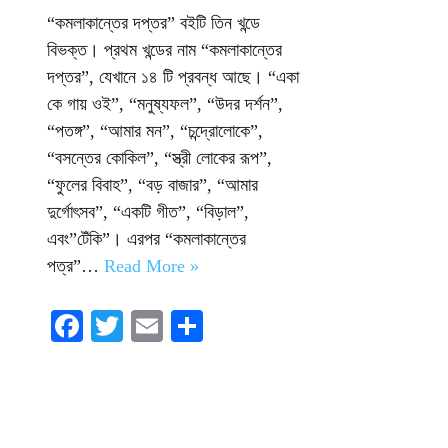
“কমলাকান্তের দপ্তর” বইটি তিন খন্ডে
বিভক্ত। প্রথম খন্ডের নাম “কমলাকান্তের
দপ্তর”, যেখানে ১৪ টি প্রবন্ধ আছে। “একা
কে গায় ওই”, “মনুষ্যফল”, “উদর দর্শন”,
“পতঙ্গ”, “আমার মন”, “চন্দ্রোলোকে”,
“বসন্তের কোকিল”, “স্ত্রী লোকের রূপ”,
“ফুলের বিবাহ”, “বড় বাজার”, “আমার
দুর্গোৎসব”, “একটি গীত”, “বিড়াল”,
এবং”টেঁকি”। এরপর “কমলাকান্তের
পত্র”…
Read More »
Fa
T
E
S
ce
wi
m
ha
bo
tte
ail
re
ok
r