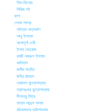
শিশু-কিশোর
সিরিজ বই
ব্লগ
লেখক সমগ্র
অদ্বৈত মল্লবর্মণ
আবু ইসহাক
আশাপূর্ণা দেবী
ইলমা বেহরোজ
কাজী নজরুল ইসলাম
কালিদাস
জসীম উদ্‌দীন
জহির রায়হান
তারাদাস বন্দ্যোপাধ্যায়
তারাশঙ্কর বন্দ্যোপাধ্যায়
দীনবন্ধু মিত্র
ফাহাম আব্দুস সালাম
বঙ্কিমচন্দ্র চট্টোপাধ্যায়