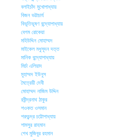
বলাইচাঁদ মুখোপাধ্যায়
বিজন ভট্টাচার্য
বিভূতিভূষণ বন্দ্যোপাধ্যায়
বেগম রোকেয়া
মহিউদ্দিন মোহাম্মদ
মাইকেল মধুসূদন দত্ত
মানিক বন্দ্যোপাধ্যায়
মির্চা এলিয়াদ
মুহাম্মদ ইউনুস
মৈত্রেয়ী দেবী
মোহাম্মদ নাজিম উদ্দিন
রবীন্দ্রনাথ ঠাকুর
শওকত ওসমান
শরৎচন্দ্র চট্টোপাধ্যায়
শামসুর রাহমান
শেখ মুজিবুর রহমান