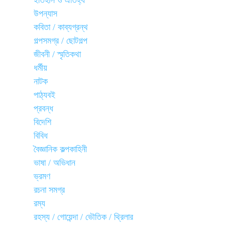
ইতিহাস ও ঐতিহ্য
উপন্যাস
কবিতা / কাব্যগ্রন্থ
গল্পসমগ্র / ছোটগল্প
জীবনী / স্মৃতিকথা
ধর্মীয়
নাটক
পাঠ্যবই
প্রবন্ধ
বিদেশি
বিবিধ
বৈজ্ঞানিক কল্পকাহিনী
ভাষা / অভিধান
ভ্রমণ
রচনা সমগ্র
রম্য
রহস্য / গোয়েন্দা / ভৌতিক / থ্রিলার