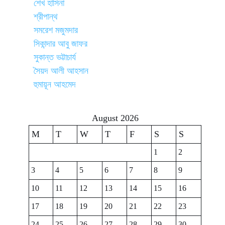
শেখ হাসিনা
শ্রীপান্থ
সমরেশ মজুমদার
সিকান্দার আবু জাফর
সুকান্ত ভট্টাচার্য
সৈয়দ আলী আহসান
হুমায়ূন আহমেদ
August 2026
M
T
W
T
F
S
S
1
2
3
4
5
6
7
8
9
10
11
12
13
14
15
16
17
18
19
20
21
22
23
24
25
26
27
28
29
30