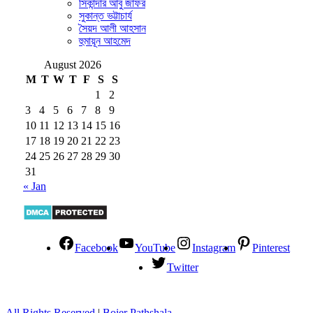
সিকান্দার আবু জাফর
সুকান্ত ভট্টাচার্য
সৈয়দ আলী আহসান
হুমায়ূন আহমেদ
August 2026
M
T
W
T
F
S
S
1
2
3
4
5
6
7
8
9
10
11
12
13
14
15
16
17
18
19
20
21
22
23
24
25
26
27
28
29
30
31
« Jan
Facebook
YouTube
Instagram
Pinterest
Twitter
All Rights Reserved
|
Boier Pathshala