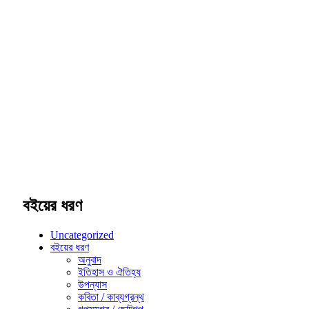
Share
বইয়ের ধরণ
Uncategorized
বইয়ের ধরণ
অনুবাদ
ইতিহাস ও ঐতিহ্য
উপন্যাস
কবিতা / কাব্যগ্রন্থ