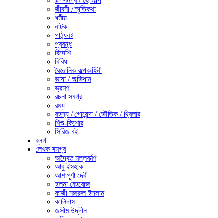
গল্পসমগ্র / ছোটগল্প
জীবনী / স্মৃতিকথা
ধর্মীয়
নাটক
পাঠ্যবই
প্রবন্ধ
বিদেশি
বিবিধ
বৈজ্ঞানিক কল্পকাহিনী
ভাষা / অভিধান
ভ্রমণ
রচনা সমগ্র
রম্য
রহস্য / গোয়েন্দা / ভৌতিক / থ্রিলার
শিশু-কিশোর
সিরিজ বই
ব্লগ
লেখক সমগ্র
অদ্বৈত মল্লবর্মণ
আবু ইসহাক
আশাপূর্ণা দেবী
ইলমা বেহরোজ
কাজী নজরুল ইসলাম
কালিদাস
জসীম উদ্‌দীন