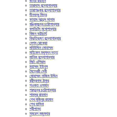
জহির রায়হান
তারাদাস বন্দ্যোপাধ্যায়
তারাশঙ্কর বন্দ্যোপাধ্যায়
দীনবন্ধু মিত্র
ফাহাম আব্দুস সালাম
বঙ্কিমচন্দ্র চট্টোপাধ্যায়
বলাইচাঁদ মুখোপাধ্যায়
বিজন ভট্টাচার্য
বিভূতিভূষণ বন্দ্যোপাধ্যায়
বেগম রোকেয়া
মহিউদ্দিন মোহাম্মদ
মাইকেল মধুসূদন দত্ত
মানিক বন্দ্যোপাধ্যায়
মির্চা এলিয়াদ
মুহাম্মদ ইউনুস
মৈত্রেয়ী দেবী
মোহাম্মদ নাজিম উদ্দিন
রবীন্দ্রনাথ ঠাকুর
শওকত ওসমান
শরৎচন্দ্র চট্টোপাধ্যায়
শামসুর রাহমান
শেখ মুজিবুর রহমান
শেখ হাসিনা
শ্রীপান্থ
সমরেশ মজুমদার