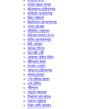
দীনবন্ধু মিত্র
ফাহাম আব্দুস সালাম
বঙ্কিমচন্দ্র চট্টোপাধ্যায়
বলাইচাঁদ মুখোপাধ্যায়
বিজন ভট্টাচার্য
বিভূতিভূষণ বন্দ্যোপাধ্যায়
বেগম রোকেয়া
মহিউদ্দিন মোহাম্মদ
মাইকেল মধুসূদন দত্ত
মানিক বন্দ্যোপাধ্যায়
মির্চা এলিয়াদ
মুহাম্মদ ইউনুস
মৈত্রেয়ী দেবী
মোহাম্মদ নাজিম উদ্দিন
রবীন্দ্রনাথ ঠাকুর
শওকত ওসমান
শরৎচন্দ্র চট্টোপাধ্যায়
শামসুর রাহমান
শেখ মুজিবুর রহমান
শেখ হাসিনা
শ্রীপান্থ
সমরেশ মজুমদার
সিকান্দার আবু জাফর
সুকান্ত ভট্টাচার্য
সৈয়দ আলী আহসান