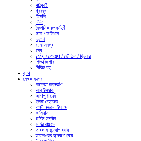
পাঠ্যবই
প্রবন্ধ
বিদেশি
বিবিধ
বৈজ্ঞানিক কল্পকাহিনী
ভাষা / অভিধান
ভ্রমণ
রচনা সমগ্র
রম্য
রহস্য / গোয়েন্দা / ভৌতিক / থ্রিলার
শিশু-কিশোর
সিরিজ বই
ব্লগ
লেখক সমগ্র
অদ্বৈত মল্লবর্মণ
আবু ইসহাক
আশাপূর্ণা দেবী
ইলমা বেহরোজ
কাজী নজরুল ইসলাম
কালিদাস
জসীম উদ্‌দীন
জহির রায়হান
তারাদাস বন্দ্যোপাধ্যায়
তারাশঙ্কর বন্দ্যোপাধ্যায়