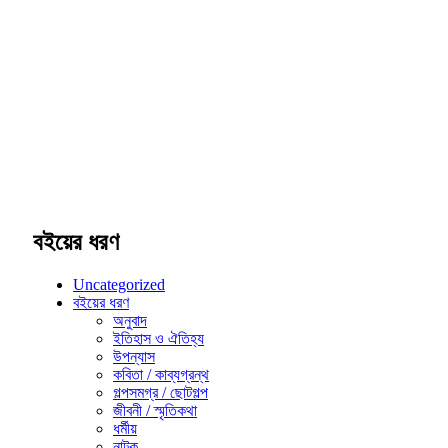
বইয়ের ধরণ
Uncategorized
বইয়ের ধরণ
অনুবাদ
ইতিহাস ও ঐতিহ্য
উপন্যাস
কবিতা / কাব্যগ্রন্থ
গল্পসমগ্র / ছোটগল্প
জীবনী / স্মৃতিকথা
ধর্মীয়
নাটক