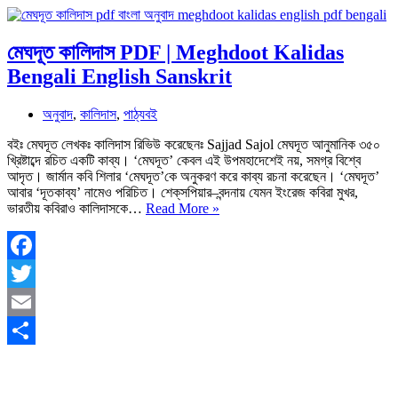
মেঘদূত কালিদাস PDF | Meghdoot Kalidas
Bengali English Sanskrit
অনুবাদ
,
কালিদাস
,
পাঠ্যবই
বইঃ মেঘদূত লেখকঃ কালিদাস রিভিউ করেছেনঃ Sajjad Sajol মেঘদূত আনুমানিক ৩৫০
খ্রিষ্টাব্দে রচিত একটি কাব্য। ‘মেঘদূত’ কেবল এই উপমহাদেশেই নয়, সমগ্র বিশ্বে
আদৃত। জার্মান কবি শিলার ‘মেঘদূত’কে অনুকরণ করে কাব্য রচনা করেছেন। ‘মেঘদূত’
আবার ‘দূতকাব্য’ নামেও পরিচিত। শেক্‌সপিয়ার–বন্দনায় যেমন ইংরেজ কবিরা মুখর,
মেঘদূত
ভারতীয় কবিরাও কালিদাসকে…
Read More »
কালিদাস
PDF
|
Meghdoot
Facebook
Kalidas
Twitter
Bengali
English
Email
Sanskrit
Share