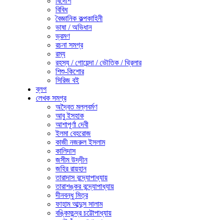
বিদেশি
বিবিধ
বৈজ্ঞানিক কল্পকাহিনী
ভাষা / অভিধান
ভ্রমণ
রচনা সমগ্র
রম্য
রহস্য / গোয়েন্দা / ভৌতিক / থ্রিলার
শিশু-কিশোর
সিরিজ বই
ব্লগ
লেখক সমগ্র
অদ্বৈত মল্লবর্মণ
আবু ইসহাক
আশাপূর্ণা দেবী
ইলমা বেহরোজ
কাজী নজরুল ইসলাম
কালিদাস
জসীম উদ্‌দীন
জহির রায়হান
তারাদাস বন্দ্যোপাধ্যায়
তারাশঙ্কর বন্দ্যোপাধ্যায়
দীনবন্ধু মিত্র
ফাহাম আব্দুস সালাম
বঙ্কিমচন্দ্র চট্টোপাধ্যায়