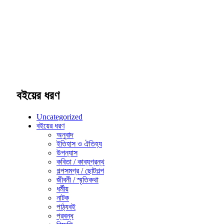
বইয়ের ধরণ
Uncategorized
বইয়ের ধরণ
অনুবাদ
ইতিহাস ও ঐতিহ্য
উপন্যাস
কবিতা / কাব্যগ্রন্থ
গল্পসমগ্র / ছোটগল্প
জীবনী / স্মৃতিকথা
ধর্মীয়
নাটক
পাঠ্যবই
প্রবন্ধ