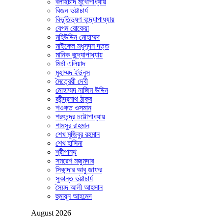
বলাইচাঁদ মুখোপাধ্যায়
বিজন ভট্টাচার্য
বিভূতিভূষণ বন্দ্যোপাধ্যায়
বেগম রোকেয়া
মহিউদ্দিন মোহাম্মদ
মাইকেল মধুসূদন দত্ত
মানিক বন্দ্যোপাধ্যায়
মির্চা এলিয়াদ
মুহাম্মদ ইউনুস
মৈত্রেয়ী দেবী
মোহাম্মদ নাজিম উদ্দিন
রবীন্দ্রনাথ ঠাকুর
শওকত ওসমান
শরৎচন্দ্র চট্টোপাধ্যায়
শামসুর রাহমান
শেখ মুজিবুর রহমান
শেখ হাসিনা
শ্রীপান্থ
সমরেশ মজুমদার
সিকান্দার আবু জাফর
সুকান্ত ভট্টাচার্য
সৈয়দ আলী আহসান
হুমায়ূন আহমেদ
August 2026