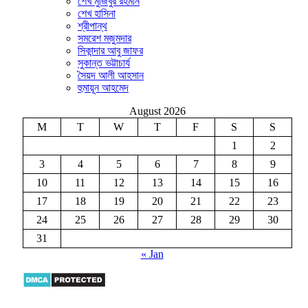
শেখ মুজিবুর রহমান
শেখ হাসিনা
শ্রীপান্থ
সমরেশ মজুমদার
সিকান্দার আবু জাফর
সুকান্ত ভট্টাচার্য
সৈয়দ আলী আহসান
হুমায়ূন আহমেদ
August 2026
M
T
W
T
F
S
S
1
2
3
4
5
6
7
8
9
10
11
12
13
14
15
16
17
18
19
20
21
22
23
24
25
26
27
28
29
30
31
« Jan