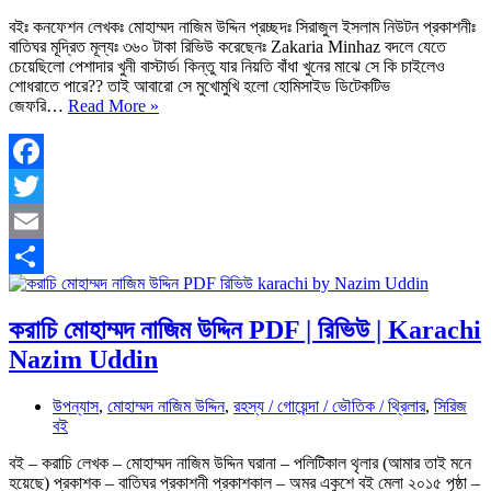
বইঃ কনফেশন লেখকঃ মোহাম্মদ নাজিম উদ্দিন প্রচ্ছদঃ সিরাজুল ইসলাম নিউটন প্রকাশনীঃ
বাতিঘর মূদ্রিত মূল্যঃ ৩৬০ টাকা রিভিউ করেছেনঃ Zakaria Minhaz বদলে যেতে
চেয়েছিলো পেশাদার খুনী বাস্টার্ড৷ কিন্তু যার নিয়তি বাঁধা খুনের মাঝে সে কি চাইলেও
শোধরাতে পারে?? তাই আবারো সে মুখোমুখি হলো হোমিসাইড ডিটেকটিভ
কনফেশন
জেফরি…
Read More »
মোহাম্মদ
নাজিম
উদ্দিন
PDF
Facebook
|
Twitter
রিভিউ
|
Email
Confession
Share
করাচি মোহাম্মদ নাজিম উদ্দিন PDF | রিভিউ | Karachi
Nazim Uddin
উপন্যাস
,
মোহাম্মদ নাজিম উদ্দিন
,
রহস্য / গোয়েন্দা / ভৌতিক / থ্রিলার
,
সিরিজ
বই
বই – করাচি লেখক – মোহাম্মদ নাজিম উদ্দিন ঘরানা – পলিটিকাল থৃলার (আমার তাই মনে
হয়েছে) প্রকাশক – বাতিঘর প্রকাশনী প্রকাশকাল – অমর একুশে বই মেলা ২০১৫ পৃষ্ঠা –