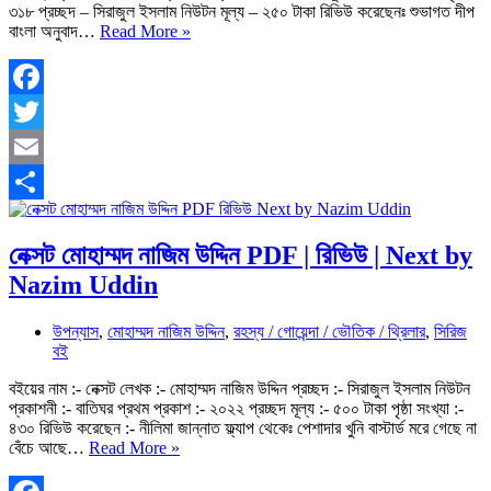
৩১৮ প্রচ্ছদ – সিরাজুল ইসলাম নিউটন মূল্য – ২৫০ টাকা রিভিউ করেছেনঃ শুভাগত দীপ
করাচি
বাংলা অনুবাদ…
Read More »
মোহাম্মদ
নাজিম
উদ্দিন
PDF
Facebook
|
Twitter
রিভিউ
|
Email
Karachi
Nazim
Share
Uddin
নেক্সট মোহাম্মদ নাজিম উদ্দিন PDF | রিভিউ | Next by
Nazim Uddin
উপন্যাস
,
মোহাম্মদ নাজিম উদ্দিন
,
রহস্য / গোয়েন্দা / ভৌতিক / থ্রিলার
,
সিরিজ
বই
বইয়ের নাম :- নেক্সট লেখক :- মোহাম্মদ নাজিম উদ্দিন প্রচ্ছদ :- সিরাজুল ইসলাম নিউটন
প্রকাশনী :- বাতিঘর প্রথম প্রকাশ :- ২০২২ প্রচ্ছদ মূল্য :- ৫০০ টাকা পৃষ্ঠা সংখ্যা :-
৪৩০ রিভিউ করেছেন :- নীলিমা জান্নাত ফ্ল্যাপ থেকেঃ পেশাদার খুনি বাস্টার্ড মরে গেছে না
নেক্সট
বেঁচে আছে…
Read More »
মোহাম্মদ
নাজিম