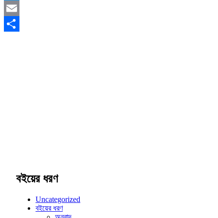
Beg
Twitter
Bastard
Series
Email
PDF
|
Share
Nazimuddin
বইয়ের ধরণ
Uncategorized
বইয়ের ধরণ
অনুবাদ