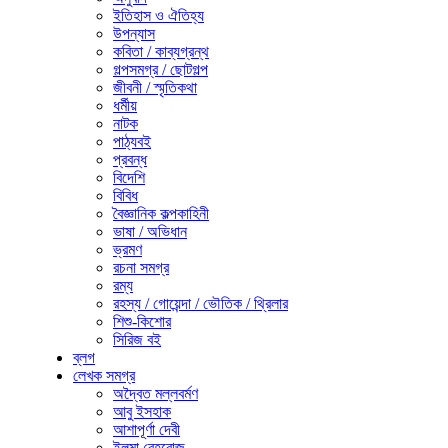
ইতিহাস ও ঐতিহ্য
উপন্যাস
কবিতা / কাব্যগ্রন্থ
গল্পসমগ্র / ছোটগল্প
জীবনী / স্মৃতিকথা
ধর্মীয়
নাটক
পাঠ্যবই
প্রবন্ধ
বিদেশি
বিবিধ
বৈজ্ঞানিক কল্পকাহিনী
ভাষা / অভিধান
ভ্রমণ
রচনা সমগ্র
রম্য
রহস্য / গোয়েন্দা / ভৌতিক / থ্রিলার
শিশু-কিশোর
সিরিজ বই
ব্লগ
লেখক সমগ্র
অদ্বৈত মল্লবর্মণ
আবু ইসহাক
আশাপূর্ণা দেবী
ইলমা বেহরোজ