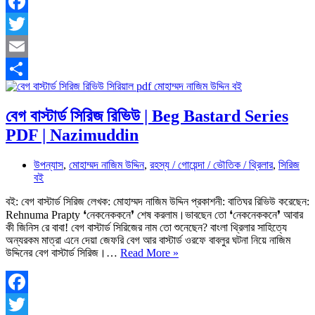
উদ্দিন
PDF
Facebook
|
Twitter
রিভিউ
|
Email
Next
by
Share
Nazim
Uddin
বেগ বাস্টার্ড সিরিজ রিভিউ | Beg Bastard Series
PDF | Nazimuddin
উপন্যাস
,
মোহাম্মদ নাজিম উদ্দিন
,
রহস্য / গোয়েন্দা / ভৌতিক / থ্রিলার
,
সিরিজ
বই
বই: বেগ বাস্টার্ড সিরিজ লেখক: মোহাম্মদ নাজিম উদ্দিন প্রকাশনী: বাতিঘর রিভিউ করেছেন:
Rehnuma Prapty ❛নেকনেককনে❜ শেষ করলাম।ভাবছেন তো ❛নেকনেককনে❜ আবার
কী জিনিস রে বাবা! বেগ বাস্টার্ড সিরিজের নাম তো শুনেছেন? বাংলা থ্রিলার সাহিত্যে
অন্যরকম মাত্রা এনে দেয়া জেফরি বেগ আর বাস্টার্ড ওরফে বাবলুর ঘটনা নিয়ে নাজিম
বেগ
উদ্দিনের বেগ বাস্টার্ড সিরিজ।…
Read More »
বাস্টার্ড
সিরিজ
রিভিউ
|
Facebook