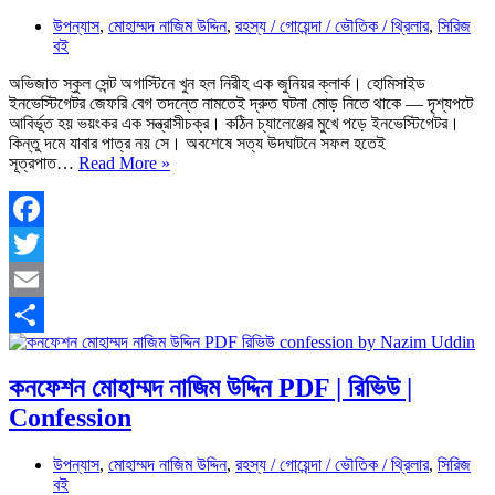
উপন্যাস
,
মোহাম্মদ নাজিম উদ্দিন
,
রহস্য / গোয়েন্দা / ভৌতিক / থ্রিলার
,
সিরিজ
বই
অভিজাত স্কুল সেন্ট অগাস্টিনে খুন হল নিরীহ এক জুনিয়র ক্লার্ক। হোমিসাইড
ইনভেস্টিগেটর জেফরি বেগ তদন্তে নামতেই দ্রুত ঘটনা মোড় নিতে থাকে — দৃশ্যপটে
আবির্ভূত হয় ভয়ংকর এক সন্ত্রাসীচক্র। কঠিন চ্যালেঞ্জের মুখে পড়ে ইনভেস্টিগেটর।
কিন্তু দমে যাবার পাত্র নয় সে। অবশেষে সত্য উদঘাটনে সফল হতেই
নেক্সাস
সূত্রপাত…
Read More »
মোহাম্মদ
নাজিম
উদ্দিন
PDF
Facebook
রিভিউ
Twitter
|
Nexus
Email
by
Nazim
Share
Uddin
কনফেশন মোহাম্মদ নাজিম উদ্দিন PDF | রিভিউ |
Confession
উপন্যাস
,
মোহাম্মদ নাজিম উদ্দিন
,
রহস্য / গোয়েন্দা / ভৌতিক / থ্রিলার
,
সিরিজ
বই