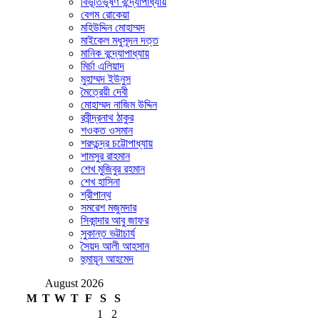
বিভূতিভূষণ বন্দ্যোপাধ্যায়
বেগম রোকেয়া
মহিউদ্দিন মোহাম্মদ
মাইকেল মধুসূদন দত্ত
মানিক বন্দ্যোপাধ্যায়
মির্চা এলিয়াদ
মুহাম্মদ ইউনুস
মৈত্রেয়ী দেবী
মোহাম্মদ নাজিম উদ্দিন
রবীন্দ্রনাথ ঠাকুর
শওকত ওসমান
শরৎচন্দ্র চট্টোপাধ্যায়
শামসুর রাহমান
শেখ মুজিবুর রহমান
শেখ হাসিনা
শ্রীপান্থ
সমরেশ মজুমদার
সিকান্দার আবু জাফর
সুকান্ত ভট্টাচার্য
সৈয়দ আলী আহসান
হুমায়ূন আহমেদ
August 2026
M
T
W
T
F
S
S
1
2