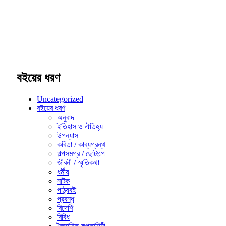
বইয়ের ধরণ
Uncategorized
বইয়ের ধরণ
অনুবাদ
ইতিহাস ও ঐতিহ্য
উপন্যাস
কবিতা / কাব্যগ্রন্থ
গল্পসমগ্র / ছোটগল্প
জীবনী / স্মৃতিকথা
ধর্মীয়
নাটক
পাঠ্যবই
প্রবন্ধ
বিদেশি
বিবিধ