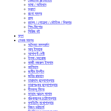
বৈজ্ঞানিক কল্পকাহিনী
ভাষা / অভিধান
ভ্রমণ
রচনা সমগ্র
রম্য
রহস্য / গোয়েন্দা / ভৌতিক / থ্রিলার
শিশু-কিশোর
সিরিজ বই
ব্লগ
লেখক সমগ্র
অদ্বৈত মল্লবর্মণ
আবু ইসহাক
আশাপূর্ণা দেবী
ইলমা বেহরোজ
কাজী নজরুল ইসলাম
কালিদাস
জসীম উদ্‌দীন
জহির রায়হান
তারাদাস বন্দ্যোপাধ্যায়
তারাশঙ্কর বন্দ্যোপাধ্যায়
দীনবন্ধু মিত্র
ফাহাম আব্দুস সালাম
বঙ্কিমচন্দ্র চট্টোপাধ্যায়
বলাইচাঁদ মুখোপাধ্যায়
বিজন ভট্টাচার্য