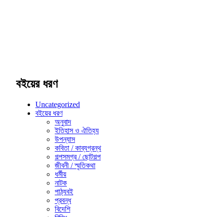
বইয়ের ধরণ
Uncategorized
বইয়ের ধরণ
অনুবাদ
ইতিহাস ও ঐতিহ্য
উপন্যাস
কবিতা / কাব্যগ্রন্থ
গল্পসমগ্র / ছোটগল্প
জীবনী / স্মৃতিকথা
ধর্মীয়
নাটক
পাঠ্যবই
প্রবন্ধ
বিদেশি