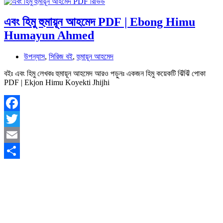
Share
এবং হিমু হুমায়ূন আহমেদ PDF | Ebong Himu
Humayun Ahmed
উপন্যাস
,
সিরিজ বই
,
হুমায়ূন আহমেদ
বইঃ এবং হিমু লেখকঃ হুমায়ূন আহমেদ আরও পড়ুনঃ একজন হিমু কয়েকটি ঝিঁঝিঁ পোকা
PDF | Ekjon Himu Koyekti Jhijhi
Facebook
Twitter
Email
Share