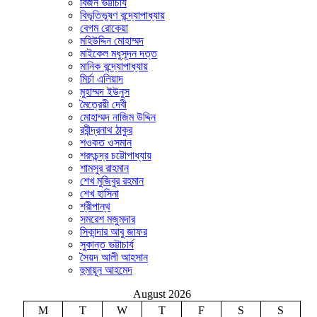
বিজন ভট্টাচার্য
বিভূতিভূষণ বন্দ্যোপাধ্যায়
বেগম রোকেয়া
মহিউদ্দিন মোহাম্মদ
মাইকেল মধুসূদন দত্ত
মানিক বন্দ্যোপাধ্যায়
মির্চা এলিয়াদ
মুহাম্মদ ইউনুস
মৈত্রেয়ী দেবী
মোহাম্মদ নাজিম উদ্দিন
রবীন্দ্রনাথ ঠাকুর
শওকত ওসমান
শরৎচন্দ্র চট্টোপাধ্যায়
শামসুর রাহমান
শেখ মুজিবুর রহমান
শেখ হাসিনা
শ্রীপান্থ
সমরেশ মজুমদার
সিকান্দার আবু জাফর
সুকান্ত ভট্টাচার্য
সৈয়দ আলী আহসান
হুমায়ূন আহমেদ
August 2026
M
T
W
T
F
S
S