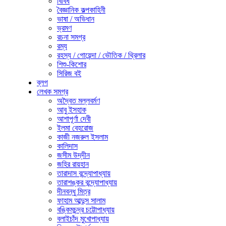
বিবিধ
বৈজ্ঞানিক কল্পকাহিনী
ভাষা / অভিধান
ভ্রমণ
রচনা সমগ্র
রম্য
রহস্য / গোয়েন্দা / ভৌতিক / থ্রিলার
শিশু-কিশোর
সিরিজ বই
ব্লগ
লেখক সমগ্র
অদ্বৈত মল্লবর্মণ
আবু ইসহাক
আশাপূর্ণা দেবী
ইলমা বেহরোজ
কাজী নজরুল ইসলাম
কালিদাস
জসীম উদ্‌দীন
জহির রায়হান
তারাদাস বন্দ্যোপাধ্যায়
তারাশঙ্কর বন্দ্যোপাধ্যায়
দীনবন্ধু মিত্র
ফাহাম আব্দুস সালাম
বঙ্কিমচন্দ্র চট্টোপাধ্যায়
বলাইচাঁদ মুখোপাধ্যায়