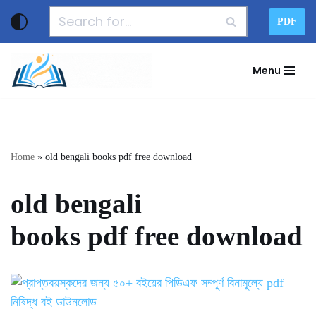
PDF
Skip
to
Menu
content
Home
»
old bengali books pdf free download
old bengali
books pdf free download