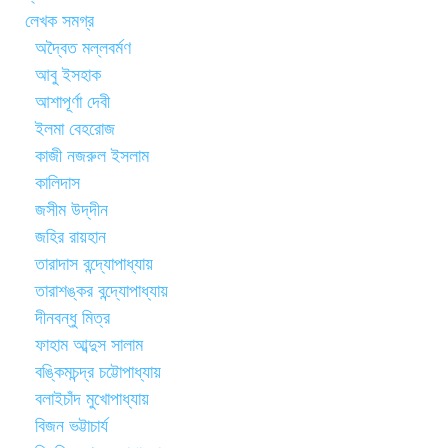
লেখক সমগ্র
অদ্বৈত মল্লবর্মণ
আবু ইসহাক
আশাপূর্ণা দেবী
ইলমা বেহরোজ
কাজী নজরুল ইসলাম
কালিদাস
জসীম উদ্‌দীন
জহির রায়হান
তারাদাস বন্দ্যোপাধ্যায়
তারাশঙ্কর বন্দ্যোপাধ্যায়
দীনবন্ধু মিত্র
ফাহাম আব্দুস সালাম
বঙ্কিমচন্দ্র চট্টোপাধ্যায়
বলাইচাঁদ মুখোপাধ্যায়
বিজন ভট্টাচার্য