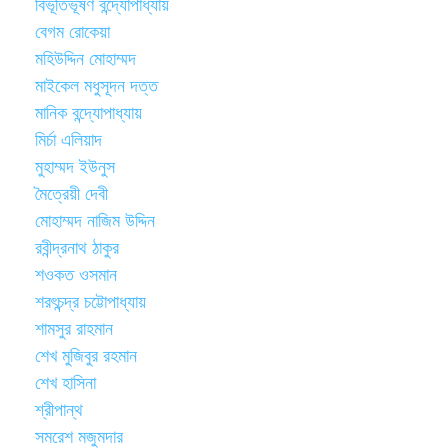
বিভূতিভূষণ বন্দ্যোপাধ্যায়
বেগম রোকেয়া
মহিউদ্দিন মোহাম্মদ
মাইকেল মধুসূদন দত্ত
মানিক বন্দ্যোপাধ্যায়
মির্চা এলিয়াদ
মুহাম্মদ ইউনুস
মৈত্রেয়ী দেবী
মোহাম্মদ নাজিম উদ্দিন
রবীন্দ্রনাথ ঠাকুর
শওকত ওসমান
শরৎচন্দ্র চট্টোপাধ্যায়
শামসুর রাহমান
শেখ মুজিবুর রহমান
শেখ হাসিনা
শ্রীপান্থ
সমরেশ মজুমদার