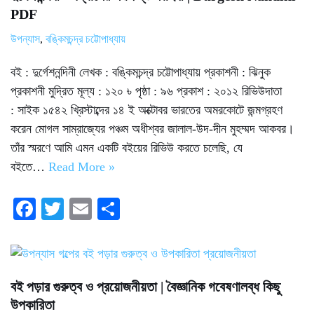
PDF
উপন্যাস
,
বঙ্কিমচন্দ্র চট্টোপাধ্যায়
বই : দুর্গেশনন্দিনী লেখক : বঙ্কিমচন্দ্র চট্টোপাধ্যায় প্রকাশনী : ঝিনুক
প্রকাশনী মুদ্রিত মূল্য : ১২০ ৳ পৃষ্ঠা : ৯৬ প্রকাশ : ২০১২ রিভিউদাতা
: সাইক ১৫৪২ খ্রিস্টাব্দের ১৪ ই অক্টোবর ভারতের অমরকোটে জন্মগ্রহণ
করেন মোগল সাম্রাজ্যের পঞ্চম অধীশ্বর জালাল-উদ-দীন মুহম্মদ আকবর।
তাঁর স্মরণে আমি এমন একটি বইয়ের রিভিউ করতে চলেছি, যে
বইতে…
Read More »
Fa
T
E
S
ce
wi
m
ha
bo
tte
ail
re
ok
r
বই পড়ার গুরুত্ব ও প্রয়োজনীয়তা | বৈজ্ঞানিক গবেষণালব্ধ কিছু
উপকারিতা