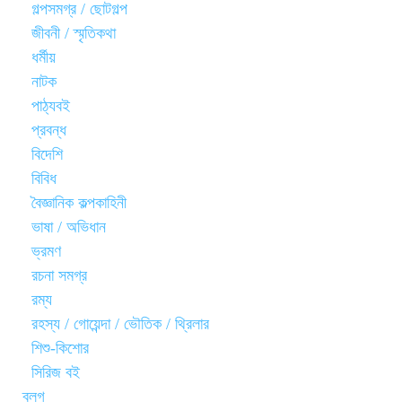
গল্পসমগ্র / ছোটগল্প
জীবনী / স্মৃতিকথা
ধর্মীয়
নাটক
পাঠ্যবই
প্রবন্ধ
বিদেশি
বিবিধ
বৈজ্ঞানিক কল্পকাহিনী
ভাষা / অভিধান
ভ্রমণ
রচনা সমগ্র
রম্য
রহস্য / গোয়েন্দা / ভৌতিক / থ্রিলার
শিশু-কিশোর
সিরিজ বই
ব্লগ