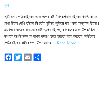
ব্লগ
ছোটবেলায় পাঠ্যবইয়ের চেয়ে গল্পের বই / ফিকশনাল বইয়ের প্রতি যাদের
নেশা ছিলো বেশি তাঁদের নিশ্চয়ই লুকিয়ে লুকিয়ে বই পড়ার অভ্যাস ছিলো।
আমাদের অনেক বাবা-মায়েরাই গল্পের বই পড়ার গুরুত্ব এবং উপকারিতা
সম্পর্কে যথেষ্ট জ্ঞান না রাখার কারণে তারা হয়তো মনে করতেন আউটবই
(পাঠ্যবইয়ের বাইরে গল্প, উপন্যাসের…
Read More »
Fa
T
E
S
ce
wi
m
ha
bo
tte
ail
re
ok
r