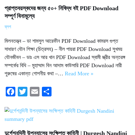
প্রাপ্তবয়স্কদের জন্য ৫০+ নিষিদ্ধ বই PDF Download
সম্পূর্ণ বিনামূল্যে
ব্লগ
মিলনতত্ত্ব – ডা শামসুল আরেফীন PDF Download কামরস গুপ্ত
সাধারণ যৌন শিক্ষা (চিত্রসহ) – নীল পায়রা PDF Download সুখময়
যৌনজীবন – ডাঃ এস আর খান PDF Download স্বামী স্ত্রীর অন্তরঙ্গ
সম্পর্কের বিধি – মুহাম্মাদ বিন আদাম কাউসারি PDF Download নারী
পুরুষের একান্ত গোপনীয় কথা –…
Read More »
Fa
T
E
S
ce
wi
m
ha
bo
tte
ail
re
ok
r
দুর্গেশনন্দিনী উপন্যাসের সংক্ষিপ্ত কাহিনী | Durgesh Nandini