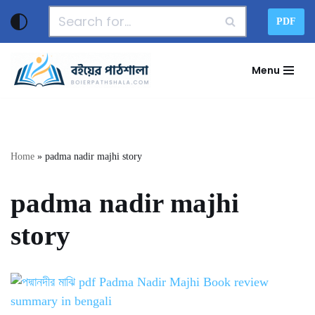
PDF
Skip
to
Menu
content
Home
»
padma nadir majhi story
padma nadir majhi
story