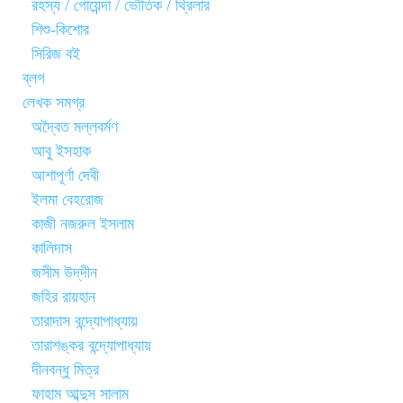
রহস্য / গোয়েন্দা / ভৌতিক / থ্রিলার
শিশু-কিশোর
সিরিজ বই
ব্লগ
লেখক সমগ্র
অদ্বৈত মল্লবর্মণ
আবু ইসহাক
আশাপূর্ণা দেবী
ইলমা বেহরোজ
কাজী নজরুল ইসলাম
কালিদাস
জসীম উদ্‌দীন
জহির রায়হান
তারাদাস বন্দ্যোপাধ্যায়
তারাশঙ্কর বন্দ্যোপাধ্যায়
দীনবন্ধু মিত্র
ফাহাম আব্দুস সালাম