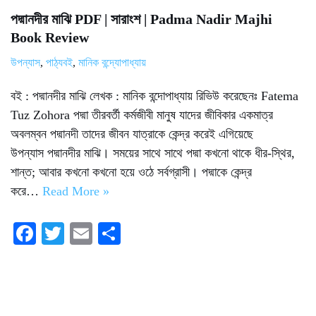
পদ্মানদীর মাঝি PDF | সারাংশ | Padma Nadir Majhi
Book Review
উপন্যাস
,
পাঠ্যবই
,
মানিক বন্দ্যোপাধ্যায়
বই : পদ্মানদীর মাঝি লেখক : মানিক বন্দোপাধ্যায় রিভিউ করেছেনঃ Fatema
Tuz Zohora পদ্মা তীরবর্তী কর্মজীবী মানুষ যাদের জীবিকার একমাত্র
অবলম্বন পদ্মানদী তাদের জীবন যাত্রাকে কেন্দ্র করেই এগিয়েছে
উপন্যাস পদ্মানদীর মাঝি। সময়ের সাথে সাথে পদ্মা কখনো থাকে ধীর-স্থির,
শান্ত; আবার কখনো কখনো হয়ে ওঠে সর্বগ্রাসী। পদ্মাকে কেন্দ্র
করে…
Read More »
Fa
T
E
S
ce
wi
m
ha
bo
tte
ail
re
ok
r