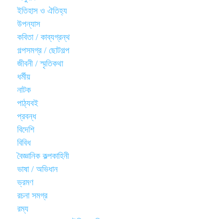
ইতিহাস ও ঐতিহ্য
উপন্যাস
কবিতা / কাব্যগ্রন্থ
গল্পসমগ্র / ছোটগল্প
জীবনী / স্মৃতিকথা
ধর্মীয়
নাটক
পাঠ্যবই
প্রবন্ধ
বিদেশি
বিবিধ
বৈজ্ঞানিক কল্পকাহিনী
ভাষা / অভিধান
ভ্রমণ
রচনা সমগ্র
রম্য