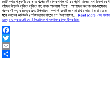
ছোটবেলায় পাঠ্যবইয়ের চেয়ে গল্পের বই / ফিকশনাল বইয়ের প্রতি যাদের নেশা ছিলো বেশি
তাঁদের নিশ্চয়ই লুকিয়ে লুকিয়ে বই পড়ার অভ্যাস ছিলো। আমাদের অনেক বাবা-মায়েরাই
গল্পের বই পড়ার গুরুত্ব এবং উপকারিতা সম্পর্কে যথেষ্ট জ্ঞান না রাখার কারণে তারা হয়তো
মনে করতেন আউটবই (পাঠ্যবইয়ের বাইরে গল্প, উপন্যাসের…
Read More »
বই পড়ার
গুরুত্ব ও প্রয়োজনীয়তা | বৈজ্ঞানিক গবেষণালব্ধ কিছু উপকারিতা
Facebook
Twitter
Email
Share