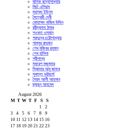
মানিক বন্দ্যোপাধ্যায়
মির্চা এলিয়াদ
মুহাম্মদ ইউনুস
মৈত্রেয়ী দেবী
মোহাম্মদ নাজিম উদ্দিন
রবীন্দ্রনাথ ঠাকুর
শওকত ওসমান
শরৎচন্দ্র চট্টোপাধ্যায়
শামসুর রাহমান
শেখ মুজিবুর রহমান
শেখ হাসিনা
শ্রীপান্থ
সমরেশ মজুমদার
সিকান্দার আবু জাফর
সুকান্ত ভট্টাচার্য
সৈয়দ আলী আহসান
হুমায়ূন আহমেদ
August 2026
M
T
W
T
F
S
S
1
2
3
4
5
6
7
8
9
10
11
12
13
14
15
16
17
18
19
20
21
22
23