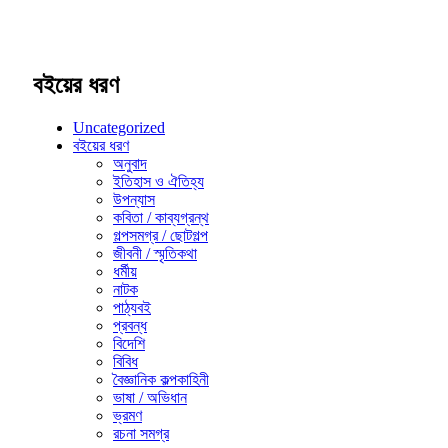
বইয়ের ধরণ
Uncategorized
বইয়ের ধরণ
অনুবাদ
ইতিহাস ও ঐতিহ্য
উপন্যাস
কবিতা / কাব্যগ্রন্থ
গল্পসমগ্র / ছোটগল্প
জীবনী / স্মৃতিকথা
ধর্মীয়
নাটক
পাঠ্যবই
প্রবন্ধ
বিদেশি
বিবিধ
বৈজ্ঞানিক কল্পকাহিনী
ভাষা / অভিধান
ভ্রমণ
রচনা সমগ্র