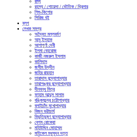
রম্য
রহস্য / গোয়েন্দা / ভৌতিক / থ্রিলার
শিশু-কিশোর
সিরিজ বই
ব্লগ
লেখক সমগ্র
অদ্বৈত মল্লবর্মণ
আবু ইসহাক
আশাপূর্ণা দেবী
ইলমা বেহরোজ
কাজী নজরুল ইসলাম
কালিদাস
জসীম উদ্‌দীন
জহির রায়হান
তারাদাস বন্দ্যোপাধ্যায়
তারাশঙ্কর বন্দ্যোপাধ্যায়
দীনবন্ধু মিত্র
ফাহাম আব্দুস সালাম
বঙ্কিমচন্দ্র চট্টোপাধ্যায়
বলাইচাঁদ মুখোপাধ্যায়
বিজন ভট্টাচার্য
বিভূতিভূষণ বন্দ্যোপাধ্যায়
বেগম রোকেয়া
মহিউদ্দিন মোহাম্মদ
মাইকেল মধুসূদন দত্ত