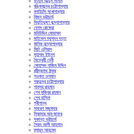
ফাহাম আব্দুস সালাম
বঙ্কিমচন্দ্র চট্টোপাধ্যায়
বলাইচাঁদ মুখোপাধ্যায়
বিজন ভট্টাচার্য
বিভূতিভূষণ বন্দ্যোপাধ্যায়
বেগম রোকেয়া
মহিউদ্দিন মোহাম্মদ
মাইকেল মধুসূদন দত্ত
মানিক বন্দ্যোপাধ্যায়
মির্চা এলিয়াদ
মুহাম্মদ ইউনুস
মৈত্রেয়ী দেবী
মোহাম্মদ নাজিম উদ্দিন
রবীন্দ্রনাথ ঠাকুর
শওকত ওসমান
শরৎচন্দ্র চট্টোপাধ্যায়
শামসুর রাহমান
শেখ মুজিবুর রহমান
শেখ হাসিনা
শ্রীপান্থ
সমরেশ মজুমদার
সিকান্দার আবু জাফর
সুকান্ত ভট্টাচার্য
সৈয়দ আলী আহসান
হুমায়ূন আহমেদ