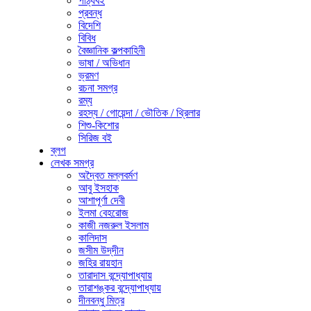
পাঠ্যবই
প্রবন্ধ
বিদেশি
বিবিধ
বৈজ্ঞানিক কল্পকাহিনী
ভাষা / অভিধান
ভ্রমণ
রচনা সমগ্র
রম্য
রহস্য / গোয়েন্দা / ভৌতিক / থ্রিলার
শিশু-কিশোর
সিরিজ বই
ব্লগ
লেখক সমগ্র
অদ্বৈত মল্লবর্মণ
আবু ইসহাক
আশাপূর্ণা দেবী
ইলমা বেহরোজ
কাজী নজরুল ইসলাম
কালিদাস
জসীম উদ্‌দীন
জহির রায়হান
তারাদাস বন্দ্যোপাধ্যায়
তারাশঙ্কর বন্দ্যোপাধ্যায়
দীনবন্ধু মিত্র