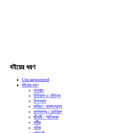
বইয়ের ধরণ
Uncategorized
বইয়ের ধরণ
অনুবাদ
ইতিহাস ও ঐতিহ্য
উপন্যাস
কবিতা / কাব্যগ্রন্থ
গল্পসমগ্র / ছোটগল্প
জীবনী / স্মৃতিকথা
ধর্মীয়
নাটক