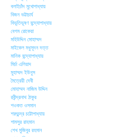
বলাইচাঁদ মুখোপাধ্যায়
বিজন ভট্টাচার্য
বিভূতিভূষণ বন্দ্যোপাধ্যায়
বেগম রোকেয়া
মহিউদ্দিন মোহাম্মদ
মাইকেল মধুসূদন দত্ত
মানিক বন্দ্যোপাধ্যায়
মির্চা এলিয়াদ
মুহাম্মদ ইউনুস
মৈত্রেয়ী দেবী
মোহাম্মদ নাজিম উদ্দিন
রবীন্দ্রনাথ ঠাকুর
শওকত ওসমান
শরৎচন্দ্র চট্টোপাধ্যায়
শামসুর রাহমান
শেখ মুজিবুর রহমান