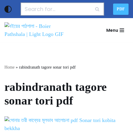
PDF
Skip
to
Menu
content
Home
»
rabindranath tagore sonar tori pdf
rabindranath tagore
sonar tori pdf