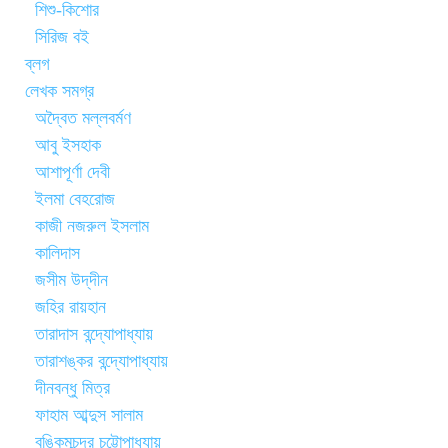
শিশু-কিশোর
সিরিজ বই
ব্লগ
লেখক সমগ্র
অদ্বৈত মল্লবর্মণ
আবু ইসহাক
আশাপূর্ণা দেবী
ইলমা বেহরোজ
কাজী নজরুল ইসলাম
কালিদাস
জসীম উদ্‌দীন
জহির রায়হান
তারাদাস বন্দ্যোপাধ্যায়
তারাশঙ্কর বন্দ্যোপাধ্যায়
দীনবন্ধু মিত্র
ফাহাম আব্দুস সালাম
বঙ্কিমচন্দ্র চট্টোপাধ্যায়