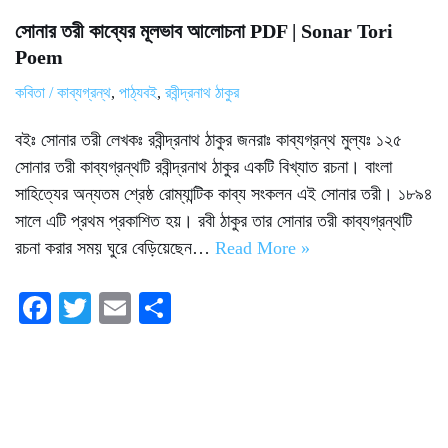
সোনার তরী কাব্যের মূলভাব আলোচনা PDF | Sonar Tori
Poem
কবিতা / কাব্যগ্রন্থ
,
পাঠ্যবই
,
রবীন্দ্রনাথ ঠাকুর
বইঃ সোনার তরী লেখকঃ রবীন্দ্রনাথ ঠাকুর জনরাঃ কাব্যগ্রন্থ মুল্যঃ ১২৫
সোনার তরী কাব্যগ্রন্থটি রবীন্দ্রনাথ ঠাকুর একটি বিখ্যাত রচনা। বাংলা
সাহিত্যের অন্যতম শ্রেষ্ঠ রোম্যান্টিক কাব্য সংকলন এই সোনার তরী। ১৮৯৪
সালে এটি প্রথম প্রকাশিত হয়। রবী ঠাকুর তার সোনার তরী কাব্যগ্রন্থটি
রচনা করার সময় ঘুরে বেড়িয়েছেন…
Read More »
Fa
T
E
S
ce
wi
m
ha
bo
tte
ail
re
ok
r