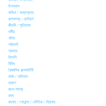
উপন্যাস
কবিতা / কাব্যগ্রন্থ
গল্পসমগ্র / ছোটগল্প
জীবনী / স্মৃতিকথা
ধর্মীয়
নাটক
পাঠ্যবই
প্রবন্ধ
বিদেশি
বিবিধ
বৈজ্ঞানিক কল্পকাহিনী
ভাষা / অভিধান
ভ্রমণ
রচনা সমগ্র
রম্য
রহস্য / গোয়েন্দা / ভৌতিক / থ্রিলার