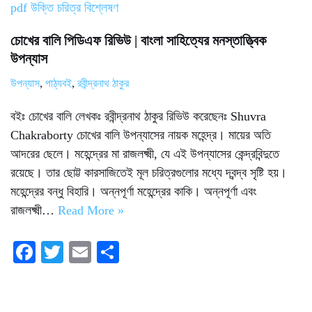
চোখের বালি পিডিএফ রিভিউ | বাংলা সাহিত্যের মনস্তাত্ত্বিক
উপন্যাস
উপন্যাস
,
পাঠ্যবই
,
রবীন্দ্রনাথ ঠাকুর
বইঃ চোখের বালি লেখকঃ রবীন্দ্রনাথ ঠাকুর রিভিউ করেছেনঃ Shuvra
Chakraborty চোখের বালি উপন্যাসের নায়ক মহেন্দ্র। মায়ের অতি
আদরের ছেলে। মহেন্দ্রের মা রাজলক্ষ্মী, যে এই উপন্যাসের কেন্দ্রবিন্দুতে
রয়েছে। তার ছোট্ট কারসাজিতেই মূল চরিত্রগুলোর মধ্যে দ্বন্দ্ব সৃষ্টি হয়।
মহেন্দ্রের বন্ধু বিহারি। অন্নপূর্ণা মহেন্দ্রের কাকি। অন্নপূর্ণা এবং
রাজলক্ষ্মী…
Read More »
Fa
T
E
S
ce
wi
m
ha
bo
tte
ail
re