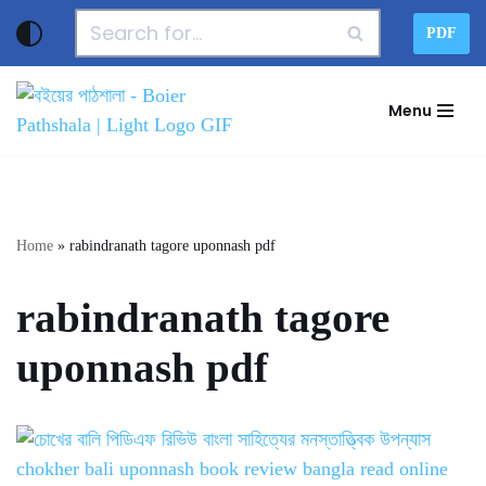
PDF
Skip
to
Menu
content
Home
»
rabindranath tagore uponnash pdf
rabindranath tagore
uponnash pdf