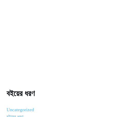
ok
r
বইয়ের ধরণ
Uncategorized
বইয়ের ধরণ