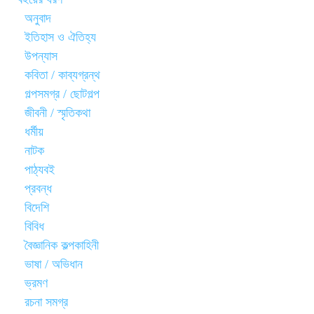
অনুবাদ
ইতিহাস ও ঐতিহ্য
উপন্যাস
কবিতা / কাব্যগ্রন্থ
গল্পসমগ্র / ছোটগল্প
জীবনী / স্মৃতিকথা
ধর্মীয়
নাটক
পাঠ্যবই
প্রবন্ধ
বিদেশি
বিবিধ
বৈজ্ঞানিক কল্পকাহিনী
ভাষা / অভিধান
ভ্রমণ
রচনা সমগ্র