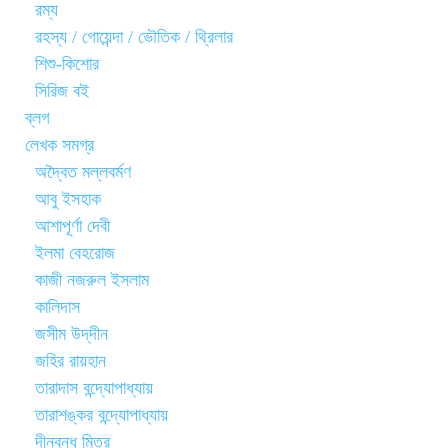
রম্য
রহস্য / গোয়েন্দা / ভৌতিক / থ্রিলার
শিশু-কিশোর
সিরিজ বই
ব্লগ
লেখক সমগ্র
অদ্বৈত মল্লবর্মণ
আবু ইসহাক
আশাপূর্ণা দেবী
ইলমা বেহরোজ
কাজী নজরুল ইসলাম
কালিদাস
জসীম উদ্‌দীন
জহির রায়হান
তারাদাস বন্দ্যোপাধ্যায়
তারাশঙ্কর বন্দ্যোপাধ্যায়
দীনবন্ধু মিত্র