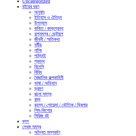
Uncategorized
বইয়ের ধরণ
অনুবাদ
ইতিহাস ও ঐতিহ্য
উপন্যাস
কবিতা / কাব্যগ্রন্থ
গল্পসমগ্র / ছোটগল্প
জীবনী / স্মৃতিকথা
ধর্মীয়
নাটক
পাঠ্যবই
প্রবন্ধ
বিদেশি
বিবিধ
বৈজ্ঞানিক কল্পকাহিনী
ভাষা / অভিধান
ভ্রমণ
রচনা সমগ্র
রম্য
রহস্য / গোয়েন্দা / ভৌতিক / থ্রিলার
শিশু-কিশোর
সিরিজ বই
ব্লগ
লেখক সমগ্র
অদ্বৈত মল্লবর্মণ