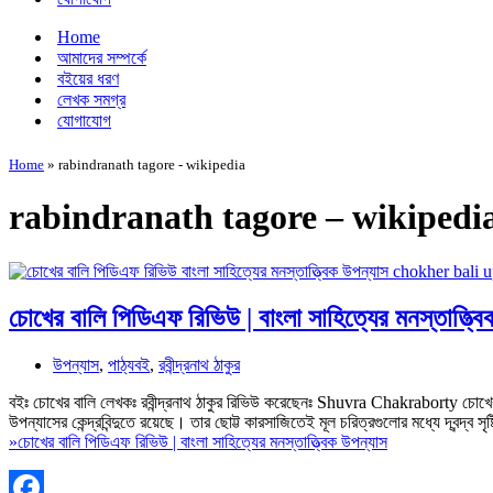
Home
আমাদের সম্পর্কে
বইয়ের ধরণ
লেখক সমগ্র
যোগাযোগ
Home
»
rabindranath tagore - wikipedia
rabindranath tagore – wikipedi
চোখের বালি পিডিএফ রিভিউ | বাংলা সাহিত্যের মনস্তাত্ত্ব
উপন্যাস
,
পাঠ্যবই
,
রবীন্দ্রনাথ ঠাকুর
বইঃ চোখের বালি লেখকঃ রবীন্দ্রনাথ ঠাকুর রিভিউ করেছেনঃ Shuvra Chakraborty চোখের বা
উপন্যাসের কেন্দ্রবিন্দুতে রয়েছে। তার ছোট্ট কারসাজিতেই মূল চরিত্রগুলোর মধ্যে দ্বন্দ্ব সৃষ্
»
চোখের বালি পিডিএফ রিভিউ | বাংলা সাহিত্যের মনস্তাত্ত্বিক উপন্যাস