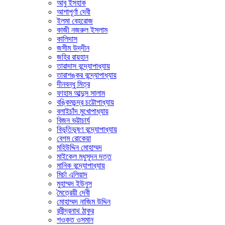
আবু ইসহাক
আশাপূর্ণা দেবী
ইলমা বেহরোজ
কাজী নজরুল ইসলাম
কালিদাস
জসীম উদ্‌দীন
জহির রায়হান
তারাদাস বন্দ্যোপাধ্যায়
তারাশঙ্কর বন্দ্যোপাধ্যায়
দীনবন্ধু মিত্র
ফাহাম আব্দুস সালাম
বঙ্কিমচন্দ্র চট্টোপাধ্যায়
বলাইচাঁদ মুখোপাধ্যায়
বিজন ভট্টাচার্য
বিভূতিভূষণ বন্দ্যোপাধ্যায়
বেগম রোকেয়া
মহিউদ্দিন মোহাম্মদ
মাইকেল মধুসূদন দত্ত
মানিক বন্দ্যোপাধ্যায়
মির্চা এলিয়াদ
মুহাম্মদ ইউনুস
মৈত্রেয়ী দেবী
মোহাম্মদ নাজিম উদ্দিন
রবীন্দ্রনাথ ঠাকুর
শওকত ওসমান