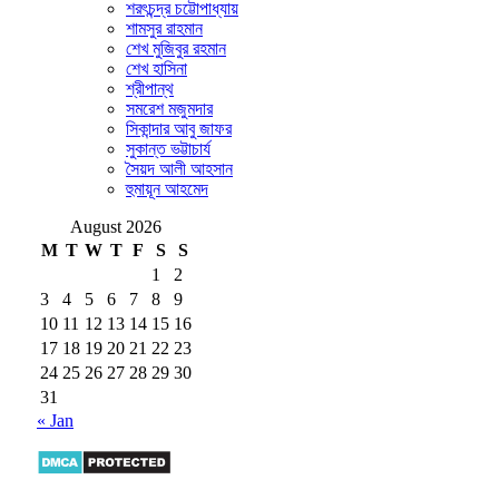
শরৎচন্দ্র চট্টোপাধ্যায়
শামসুর রাহমান
শেখ মুজিবুর রহমান
শেখ হাসিনা
শ্রীপান্থ
সমরেশ মজুমদার
সিকান্দার আবু জাফর
সুকান্ত ভট্টাচার্য
সৈয়দ আলী আহসান
হুমায়ূন আহমেদ
August 2026
M
T
W
T
F
S
S
1
2
3
4
5
6
7
8
9
10
11
12
13
14
15
16
17
18
19
20
21
22
23
24
25
26
27
28
29
30
31
« Jan