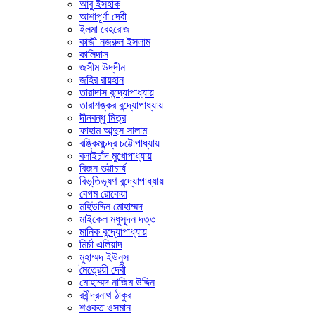
আবু ইসহাক
আশাপূর্ণা দেবী
ইলমা বেহরোজ
কাজী নজরুল ইসলাম
কালিদাস
জসীম উদ্‌দীন
জহির রায়হান
তারাদাস বন্দ্যোপাধ্যায়
তারাশঙ্কর বন্দ্যোপাধ্যায়
দীনবন্ধু মিত্র
ফাহাম আব্দুস সালাম
বঙ্কিমচন্দ্র চট্টোপাধ্যায়
বলাইচাঁদ মুখোপাধ্যায়
বিজন ভট্টাচার্য
বিভূতিভূষণ বন্দ্যোপাধ্যায়
বেগম রোকেয়া
মহিউদ্দিন মোহাম্মদ
মাইকেল মধুসূদন দত্ত
মানিক বন্দ্যোপাধ্যায়
মির্চা এলিয়াদ
মুহাম্মদ ইউনুস
মৈত্রেয়ী দেবী
মোহাম্মদ নাজিম উদ্দিন
রবীন্দ্রনাথ ঠাকুর
শওকত ওসমান