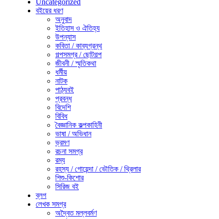
Uncategorized
বইয়ের ধরণ
অনুবাদ
ইতিহাস ও ঐতিহ্য
উপন্যাস
কবিতা / কাব্যগ্রন্থ
গল্পসমগ্র / ছোটগল্প
জীবনী / স্মৃতিকথা
ধর্মীয়
নাটক
পাঠ্যবই
প্রবন্ধ
বিদেশি
বিবিধ
বৈজ্ঞানিক কল্পকাহিনী
ভাষা / অভিধান
ভ্রমণ
রচনা সমগ্র
রম্য
রহস্য / গোয়েন্দা / ভৌতিক / থ্রিলার
শিশু-কিশোর
সিরিজ বই
ব্লগ
লেখক সমগ্র
অদ্বৈত মল্লবর্মণ