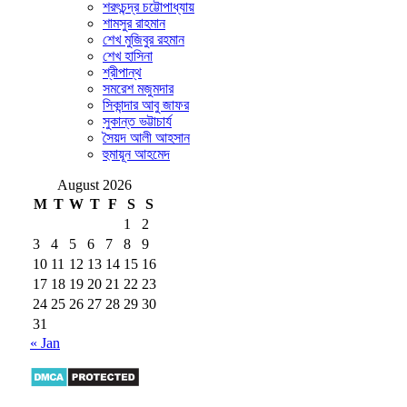
শরৎচন্দ্র চট্টোপাধ্যায়
শামসুর রাহমান
শেখ মুজিবুর রহমান
শেখ হাসিনা
শ্রীপান্থ
সমরেশ মজুমদার
সিকান্দার আবু জাফর
সুকান্ত ভট্টাচার্য
সৈয়দ আলী আহসান
হুমায়ূন আহমেদ
August 2026
M
T
W
T
F
S
S
1
2
3
4
5
6
7
8
9
10
11
12
13
14
15
16
17
18
19
20
21
22
23
24
25
26
27
28
29
30
31
« Jan