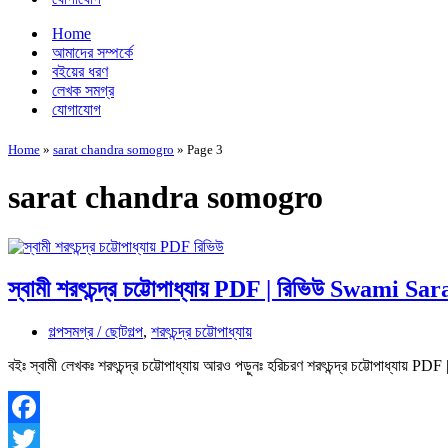
Home
আমাদের সম্পর্কে
বইয়ের ধরণ
লেখক সমগ্র
যোগাযোগ
Home
»
sarat chandra somogro
»
Page 3
sarat chandra somogro
স্বামী শরৎচন্দ্র চট্টোপাধ্যায় PDF | রিভিউ Swami 
গল্পসমগ্র / ছোটগল্প
,
শরৎচন্দ্র চট্টোপাধ্যায়
বইঃ স্বামী লেখকঃ শরৎচন্দ্র চট্টোপাধ্যায় আরও পড়ুনঃ হরিচরণ শরৎচন্দ্র চট্টোপাধ্যায
Facebook