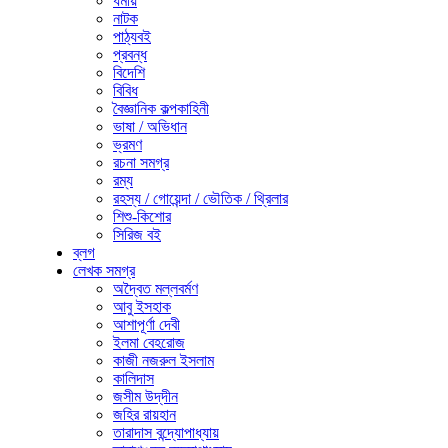
ধর্মীয়
নাটক
পাঠ্যবই
প্রবন্ধ
বিদেশি
বিবিধ
বৈজ্ঞানিক কল্পকাহিনী
ভাষা / অভিধান
ভ্রমণ
রচনা সমগ্র
রম্য
রহস্য / গোয়েন্দা / ভৌতিক / থ্রিলার
শিশু-কিশোর
সিরিজ বই
ব্লগ
লেখক সমগ্র
অদ্বৈত মল্লবর্মণ
আবু ইসহাক
আশাপূর্ণা দেবী
ইলমা বেহরোজ
কাজী নজরুল ইসলাম
কালিদাস
জসীম উদ্‌দীন
জহির রায়হান
তারাদাস বন্দ্যোপাধ্যায়