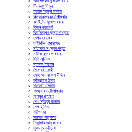
তারাশঙ্কর বন্দ্যোপাধ্যায়
দীনবন্ধু মিত্র
ফাহাম আব্দুস সালাম
বঙ্কিমচন্দ্র চট্টোপাধ্যায়
বলাইচাঁদ মুখোপাধ্যায়
বিজন ভট্টাচার্য
বিভূতিভূষণ বন্দ্যোপাধ্যায়
বেগম রোকেয়া
মহিউদ্দিন মোহাম্মদ
মাইকেল মধুসূদন দত্ত
মানিক বন্দ্যোপাধ্যায়
মির্চা এলিয়াদ
মুহাম্মদ ইউনুস
মৈত্রেয়ী দেবী
মোহাম্মদ নাজিম উদ্দিন
রবীন্দ্রনাথ ঠাকুর
শওকত ওসমান
শরৎচন্দ্র চট্টোপাধ্যায়
শামসুর রাহমান
শেখ মুজিবুর রহমান
শেখ হাসিনা
শ্রীপান্থ
সমরেশ মজুমদার
সিকান্দার আবু জাফর
সুকান্ত ভট্টাচার্য