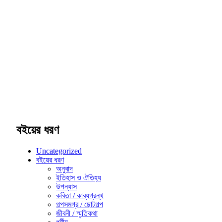
বইয়ের ধরণ
Uncategorized
বইয়ের ধরণ
অনুবাদ
ইতিহাস ও ঐতিহ্য
উপন্যাস
কবিতা / কাব্যগ্রন্থ
গল্পসমগ্র / ছোটগল্প
জীবনী / স্মৃতিকথা