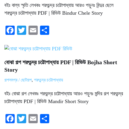
বইঃ বাল্য স্মৃতি লেখকঃ শরৎচন্দ্র চট্টোপাধ্যায় আরও পড়ুনঃ বিন্দুর ছেলে
শরৎচন্দ্র চট্টোপাধ্যায় PDF | রিভিউ Bindur Chele Story
Fa
T
E
S
ce
wi
m
ha
bo
tte
ail
re
ok
r
বোঝা গল্প শরৎচন্দ্র চট্টোপাধ্যায় PDF | রিভিউ Bojha Short
Story
গল্পসমগ্র / ছোটগল্প
,
শরৎচন্দ্র চট্টোপাধ্যায়
বইঃ বোঝা গল্প লেখকঃ শরৎচন্দ্র চট্টোপাধ্যায় আরও পড়ুনঃ মন্দির গল্প শরৎচন্দ্র
চট্টোপাধ্যায় PDF | রিভিউ Mandir Short Story
Fa
T
E
S
ce
wi
m
ha