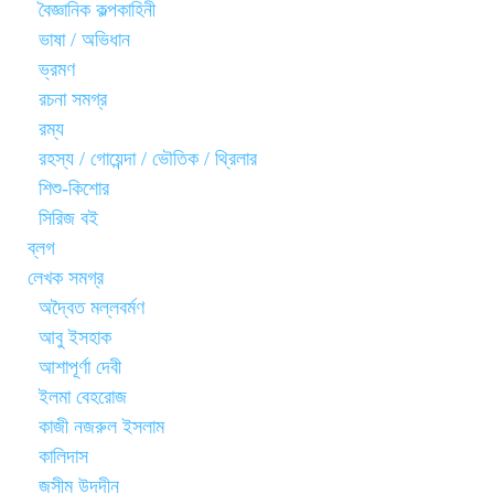
বৈজ্ঞানিক কল্পকাহিনী
ভাষা / অভিধান
ভ্রমণ
রচনা সমগ্র
রম্য
রহস্য / গোয়েন্দা / ভৌতিক / থ্রিলার
শিশু-কিশোর
সিরিজ বই
ব্লগ
লেখক সমগ্র
অদ্বৈত মল্লবর্মণ
আবু ইসহাক
আশাপূর্ণা দেবী
ইলমা বেহরোজ
কাজী নজরুল ইসলাম
কালিদাস
জসীম উদ্‌দীন