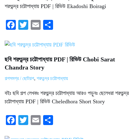
শরৎচন্দ্র চট্টোপাধ্যায় PDF | রিভিউ Ekadoshi Boiragi
Fa
T
E
S
ce
wi
m
ha
bo
tte
ail
re
ok
r
ছবি শরৎচন্দ্র চট্টোপাধ্যায় PDF | রিভিউ Chobi Sarat
Chandra Story
গল্পসমগ্র / ছোটগল্প
,
শরৎচন্দ্র চট্টোপাধ্যায়
বইঃ ছবি গল্প লেখকঃ শরৎচন্দ্র চট্টোপাধ্যায় আরও পড়ুনঃ ছেলেধরা শরৎচন্দ্র
চট্টোপাধ্যায় PDF | রিভিউ Cheledhora Short Story
Fa
T
E
S
ce
wi
m
ha