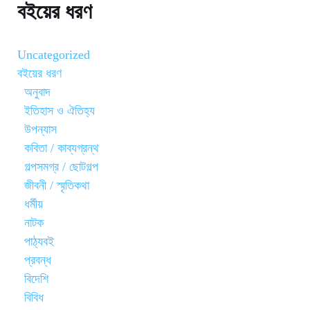
বইয়ের ধরণ
Uncategorized
বইয়ের ধরণ
অনুবাদ
ইতিহাস ও ঐতিহ্য
উপন্যাস
কবিতা / কাব্যগ্রন্থ
গল্পসমগ্র / ছোটগল্প
জীবনী / স্মৃতিকথা
ধর্মীয়
নাটক
পাঠ্যবই
প্রবন্ধ
বিদেশি
বিবিধ