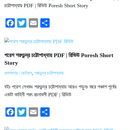
চট্টোপাধ্যায় PDF | রিভিউ Poresh Short Story
Fa
T
E
S
ce
wi
m
ha
bo
tte
ail
re
ok
r
পরেশ শরৎচন্দ্র চট্টোপাধ্যায় PDF | রিভিউ Poresh Short
Story
গল্পসমগ্র / ছোটগল্প
,
শরৎচন্দ্র চট্টোপাধ্যায়
বইঃ পরেশ লেখকঃ শরৎচন্দ্র চট্টোপাধ্যায় আরও পড়ুনঃ বছর পঞ্চাশ পূর্বের
একটা কাহিনী শরৎ রচনাবলী PDF | রিভিউ
Fa
T
E
S
ce
wi
m
ha