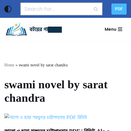
PDF
Skip
to
Menu
content
Home
»
swami novel by sarat chandra
swami novel by sarat
chandra