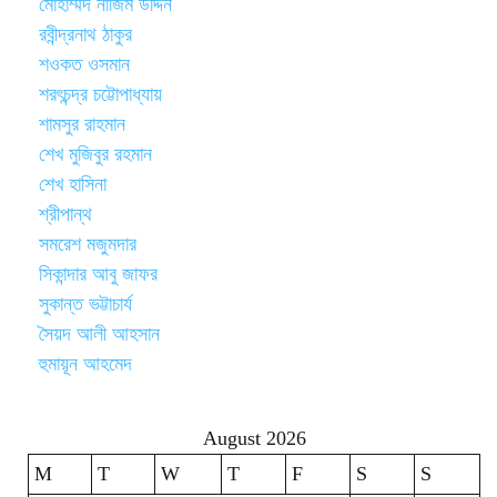
মোহাম্মদ নাজিম উদ্দিন
রবীন্দ্রনাথ ঠাকুর
শওকত ওসমান
শরৎচন্দ্র চট্টোপাধ্যায়
শামসুর রাহমান
শেখ মুজিবুর রহমান
শেখ হাসিনা
শ্রীপান্থ
সমরেশ মজুমদার
সিকান্দার আবু জাফর
সুকান্ত ভট্টাচার্য
সৈয়দ আলী আহসান
হুমায়ূন আহমেদ
August 2026
M
T
W
T
F
S
S