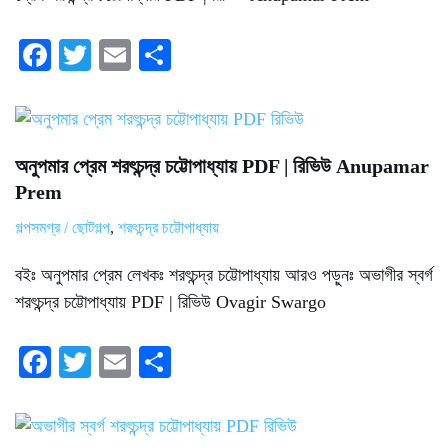
Fa
T
E
S
ce
wi
m
ha
bo
tte
ail
re
ok
r
অনুপমার প্রেম শরৎচন্দ্র চট্টোপাধ্যায় PDF | রিভিউ Anupamar
Prem
গল্পসমগ্র / ছোটগল্প
,
শরৎচন্দ্র চট্টোপাধ্যায়
বইঃ অনুপমার প্রেম লেখকঃ শরৎচন্দ্র চট্টোপাধ্যায় আরও পড়ুনঃ অভাগীর স্বর্গ
শরৎচন্দ্র চট্টোপাধ্যায় PDF | রিভিউ Ovagir Swargo
Fa
T
E
S
ce
wi
m
ha
bo
tte
ail
re